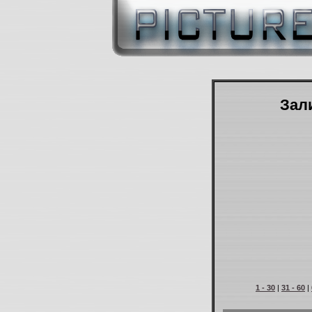
Зали
1 - 30
|
31 - 60
|