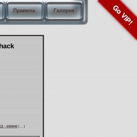
Go VIP!
Правила
Галерея
Shack
11 - 690840
| ... |