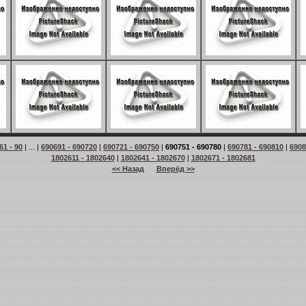
61 - 90
| ... |
690691 - 690720
|
690721 - 690750
|
690751 - 690780
|
690781 - 690810
|
6908
1802611 - 1802640
|
1802641 - 1802670
|
1802671 - 1802681
<< Назад
Вперёд >>