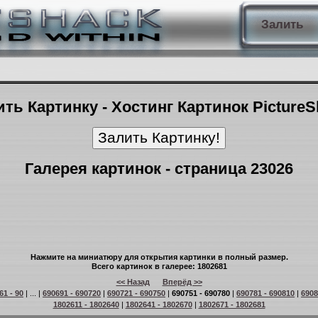
Залить
ть Картинку - Хостинг Картинок Picture
Галерея картинок - страница 23026
Нажмите на миниатюру для открытия картинки в полный размер.
Всего картинок в галерее: 1802681
<< Назад
Вперёд >>
61 - 90
| ... |
690691 - 690720
|
690721 - 690750
|
690751 - 690780
|
690781 - 690810
|
6908
1802611 - 1802640
|
1802641 - 1802670
|
1802671 - 1802681