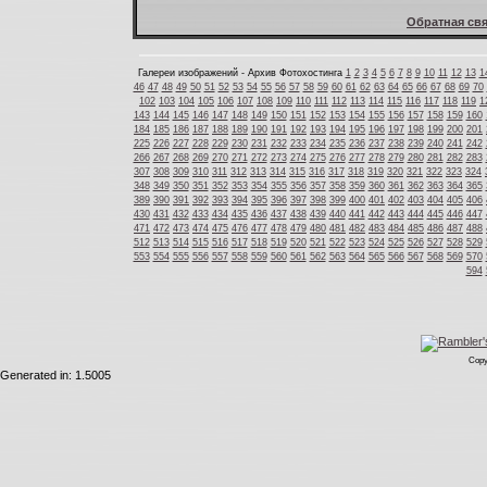
Обратная свя
Галереи изображений - Архив Фотохостинга
1
2
3
4
5
6
7
8
9
10
11
12
13
1
46
47
48
49
50
51
52
53
54
55
56
57
58
59
60
61
62
63
64
65
66
67
68
69
70
102
103
104
105
106
107
108
109
110
111
112
113
114
115
116
117
118
119
1
143
144
145
146
147
148
149
150
151
152
153
154
155
156
157
158
159
160
184
185
186
187
188
189
190
191
192
193
194
195
196
197
198
199
200
201
225
226
227
228
229
230
231
232
233
234
235
236
237
238
239
240
241
242
266
267
268
269
270
271
272
273
274
275
276
277
278
279
280
281
282
283
307
308
309
310
311
312
313
314
315
316
317
318
319
320
321
322
323
324
348
349
350
351
352
353
354
355
356
357
358
359
360
361
362
363
364
365
389
390
391
392
393
394
395
396
397
398
399
400
401
402
403
404
405
406
430
431
432
433
434
435
436
437
438
439
440
441
442
443
444
445
446
447
471
472
473
474
475
476
477
478
479
480
481
482
483
484
485
486
487
488
512
513
514
515
516
517
518
519
520
521
522
523
524
525
526
527
528
529
553
554
555
556
557
558
559
560
561
562
563
564
565
566
567
568
569
570
594
Copy
Generated in: 1.5005