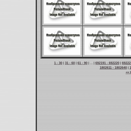
1 - 30
|
31 - 60
|
61 - 90
| ... |
692191 - 692220
|
69222
1802611 - 1802640
|
<< 