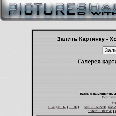
Залить Картинку - Х
Галерея карт
Нажмите на миниатюру д
Всего кар
<< 
1 - 30
|
31 - 60
|
61 - 90
| ... |
692191 - 692220
|
69222
1802611 - 1802640
|