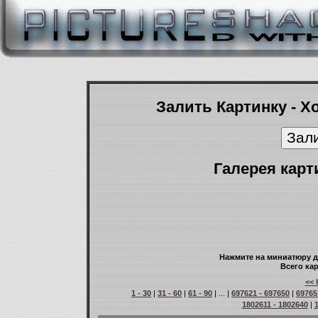
Залить Картинку - Х
Галерея карт
Нажмите на миниатюру д
Всего кар
<< 
1 - 30
|
31 - 60
|
61 - 90
| ... |
697621 - 697650
|
69765
1802611 - 1802640
|