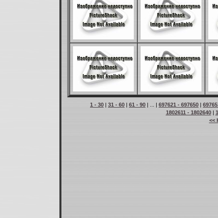
1 - 30
|
31 - 60
|
61 - 90
| ... |
697621 - 697650
|
69765
1802611 - 1802640
|
<< 