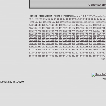
Обратная свя
Галереи изображений - Архив Фотохостинга
1
2
3
4
5
6
7
8
9
10
11
12
13
1
46
47
48
49
50
51
52
53
54
55
56
57
58
59
60
61
62
63
64
65
66
67
68
69
70
102
103
104
105
106
107
108
109
110
111
112
113
114
115
116
117
118
119
1
143
144
145
146
147
148
149
150
151
152
153
154
155
156
157
158
159
160
184
185
186
187
188
189
190
191
192
193
194
195
196
197
198
199
200
201
225
226
227
228
229
230
231
232
233
234
235
236
237
238
239
240
241
242
266
267
268
269
270
271
272
273
274
275
276
277
278
279
280
281
282
283
307
308
309
310
311
312
313
314
315
316
317
318
319
320
321
322
323
324
348
349
350
351
352
353
354
355
356
357
358
359
360
361
362
363
364
365
389
390
391
392
393
394
395
396
397
398
399
400
401
402
403
404
405
406
430
431
432
433
434
435
436
437
438
439
440
441
442
443
444
445
446
447
471
472
473
474
475
476
477
478
479
480
481
482
483
484
485
486
487
488
512
513
514
515
516
517
518
519
520
521
522
523
524
525
526
527
528
529
553
554
555
556
557
558
559
560
561
562
563
564
565
566
567
568
569
570
594
Copy
Generated in: 1.0797