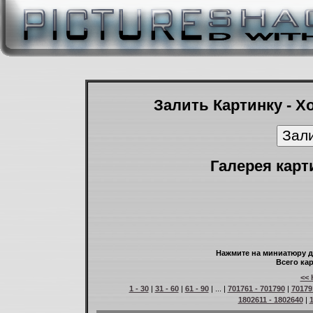
Залить Картинку - Х
Галерея карт
Нажмите на миниатюру д
Всего кар
<< 
1 - 30
|
31 - 60
|
61 - 90
| ... |
701761 - 701790
|
70179
1802611 - 1802640
|