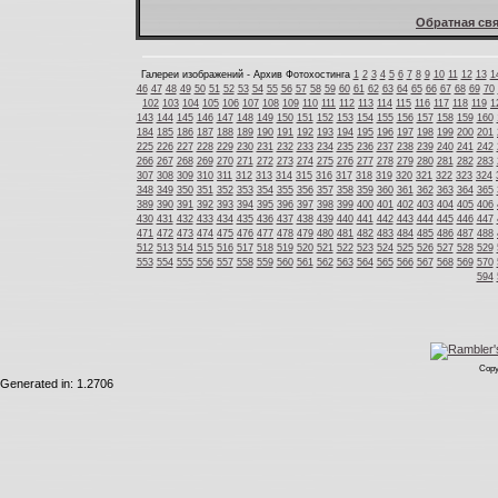
Обратная свя
Галереи изображений - Архив Фотохостинга
1
2
3
4
5
6
7
8
9
10
11
12
13
1
46
47
48
49
50
51
52
53
54
55
56
57
58
59
60
61
62
63
64
65
66
67
68
69
70
102
103
104
105
106
107
108
109
110
111
112
113
114
115
116
117
118
119
1
143
144
145
146
147
148
149
150
151
152
153
154
155
156
157
158
159
160
184
185
186
187
188
189
190
191
192
193
194
195
196
197
198
199
200
201
225
226
227
228
229
230
231
232
233
234
235
236
237
238
239
240
241
242
266
267
268
269
270
271
272
273
274
275
276
277
278
279
280
281
282
283
307
308
309
310
311
312
313
314
315
316
317
318
319
320
321
322
323
324
348
349
350
351
352
353
354
355
356
357
358
359
360
361
362
363
364
365
389
390
391
392
393
394
395
396
397
398
399
400
401
402
403
404
405
406
430
431
432
433
434
435
436
437
438
439
440
441
442
443
444
445
446
447
471
472
473
474
475
476
477
478
479
480
481
482
483
484
485
486
487
488
512
513
514
515
516
517
518
519
520
521
522
523
524
525
526
527
528
529
553
554
555
556
557
558
559
560
561
562
563
564
565
566
567
568
569
570
594
Copy
Generated in: 1.2706