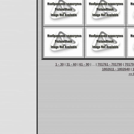
1 - 30
|
31 - 60
|
61 - 90
| ... |
701761 - 701790
|
70179
1802611 - 1802640
|
<< 