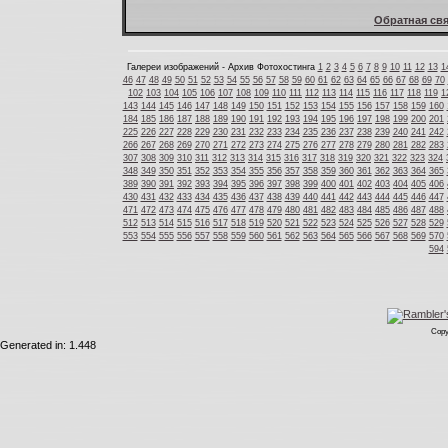
Обратная свя
Галереи изображений - Архив Фотохостинга
1
2
3
4
5
6
7
8
9
10
11
12
13
1
46
47
48
49
50
51
52
53
54
55
56
57
58
59
60
61
62
63
64
65
66
67
68
69
70
102
103
104
105
106
107
108
109
110
111
112
113
114
115
116
117
118
119
1
143
144
145
146
147
148
149
150
151
152
153
154
155
156
157
158
159
160
184
185
186
187
188
189
190
191
192
193
194
195
196
197
198
199
200
201
225
226
227
228
229
230
231
232
233
234
235
236
237
238
239
240
241
242
266
267
268
269
270
271
272
273
274
275
276
277
278
279
280
281
282
283
307
308
309
310
311
312
313
314
315
316
317
318
319
320
321
322
323
324
348
349
350
351
352
353
354
355
356
357
358
359
360
361
362
363
364
365
389
390
391
392
393
394
395
396
397
398
399
400
401
402
403
404
405
406
430
431
432
433
434
435
436
437
438
439
440
441
442
443
444
445
446
447
471
472
473
474
475
476
477
478
479
480
481
482
483
484
485
486
487
488
512
513
514
515
516
517
518
519
520
521
522
523
524
525
526
527
528
529
553
554
555
556
557
558
559
560
561
562
563
564
565
566
567
568
569
570
594
Copy
Generated in: 1.448