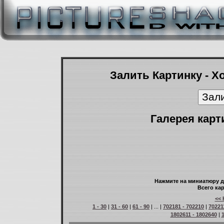
Залить Картинку - Х
Галерея карт
Нажмите на миниатюру д
Всего кар
<< 
1 - 30
|
31 - 60
|
61 - 90
| ... |
702181 - 702210
|
70221
1802611 - 1802640
|