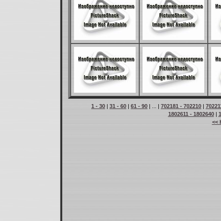
1 - 30
|
31 - 60
|
61 - 90
| ... |
702181 - 702210
|
70221
1802611 - 1802640
|
<< 