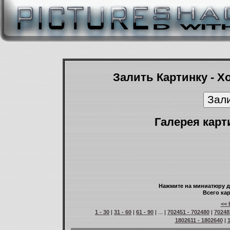
Залить Картинку - Х
Галерея карт
Нажмите на миниатюру д
Всего кар
<< 
1 - 30
|
31 - 60
|
61 - 90
| ... |
702451 - 702480
|
70248
1802611 - 1802640
|