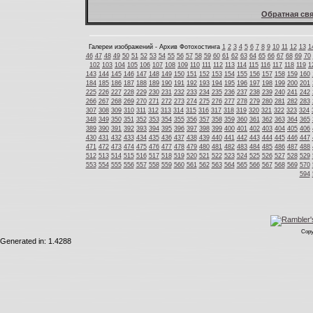
Обратная свя
Галереи изображений - Архив Фотохостинга
1
2
3
4
5
6
7
8
9
10
11
12
13
1
46
47
48
49
50
51
52
53
54
55
56
57
58
59
60
61
62
63
64
65
66
67
68
69
70
102
103
104
105
106
107
108
109
110
111
112
113
114
115
116
117
118
119
1
143
144
145
146
147
148
149
150
151
152
153
154
155
156
157
158
159
160
184
185
186
187
188
189
190
191
192
193
194
195
196
197
198
199
200
201
225
226
227
228
229
230
231
232
233
234
235
236
237
238
239
240
241
242
266
267
268
269
270
271
272
273
274
275
276
277
278
279
280
281
282
283
307
308
309
310
311
312
313
314
315
316
317
318
319
320
321
322
323
324
348
349
350
351
352
353
354
355
356
357
358
359
360
361
362
363
364
365
389
390
391
392
393
394
395
396
397
398
399
400
401
402
403
404
405
406
430
431
432
433
434
435
436
437
438
439
440
441
442
443
444
445
446
447
471
472
473
474
475
476
477
478
479
480
481
482
483
484
485
486
487
488
512
513
514
515
516
517
518
519
520
521
522
523
524
525
526
527
528
529
553
554
555
556
557
558
559
560
561
562
563
564
565
566
567
568
569
570
594
Copy
Generated in: 1.4288