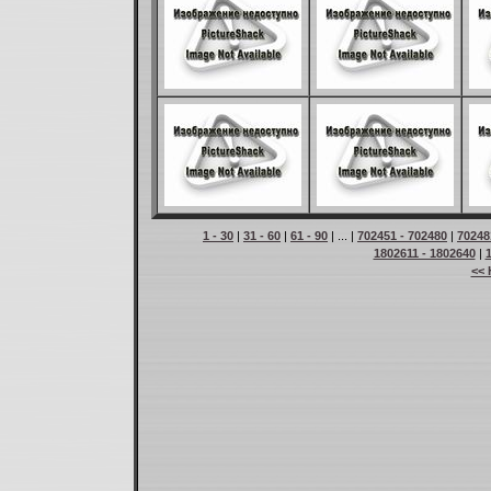
1 - 30
|
31 - 60
|
61 - 90
| ... |
702451 - 702480
|
70248
1802611 - 1802640
|
<< 