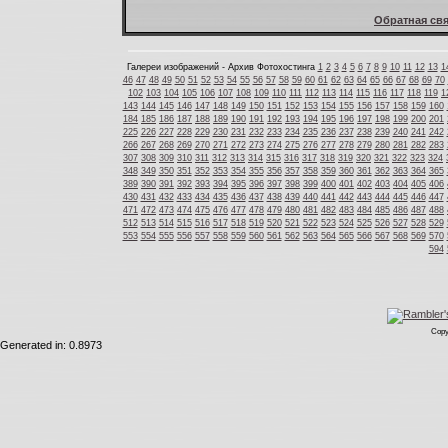
Обратная свя
Галереи изображений - Архив Фотохостинга
1
2
3
4
5
6
7
8
9
10
11
12
13
1
46
47
48
49
50
51
52
53
54
55
56
57
58
59
60
61
62
63
64
65
66
67
68
69
70
102
103
104
105
106
107
108
109
110
111
112
113
114
115
116
117
118
119
1
143
144
145
146
147
148
149
150
151
152
153
154
155
156
157
158
159
160
184
185
186
187
188
189
190
191
192
193
194
195
196
197
198
199
200
201
225
226
227
228
229
230
231
232
233
234
235
236
237
238
239
240
241
242
266
267
268
269
270
271
272
273
274
275
276
277
278
279
280
281
282
283
307
308
309
310
311
312
313
314
315
316
317
318
319
320
321
322
323
324
348
349
350
351
352
353
354
355
356
357
358
359
360
361
362
363
364
365
389
390
391
392
393
394
395
396
397
398
399
400
401
402
403
404
405
406
430
431
432
433
434
435
436
437
438
439
440
441
442
443
444
445
446
447
471
472
473
474
475
476
477
478
479
480
481
482
483
484
485
486
487
488
512
513
514
515
516
517
518
519
520
521
522
523
524
525
526
527
528
529
553
554
555
556
557
558
559
560
561
562
563
564
565
566
567
568
569
570
594
Copy
Generated in: 0.8973