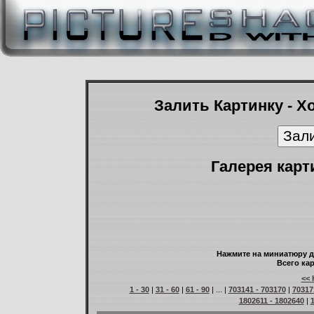
Залить Картинку - Х
Галерея карт
Нажмите на миниатюру д
Всего кар
<< 
1 - 30
|
31 - 60
|
61 - 90
| ... |
703141 - 703170
|
70317
1802611 - 1802640
|