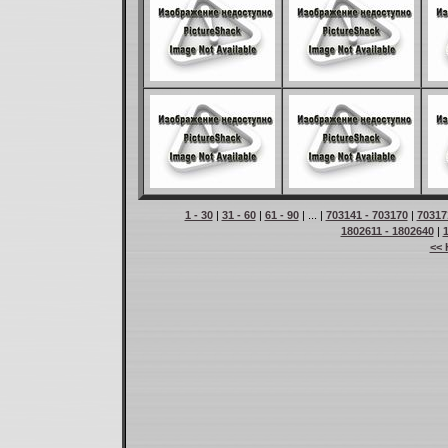
1 - 30
|
31 - 60
|
61 - 90
| ... |
703141 - 703170
|
70317
1802611 - 1802640
|
<< 