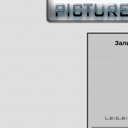
Зали
1 - 30
|
31 - 60
|