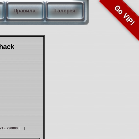
Go VIP!
Правила
Галерея
Shack
71 - 720000
| ... |