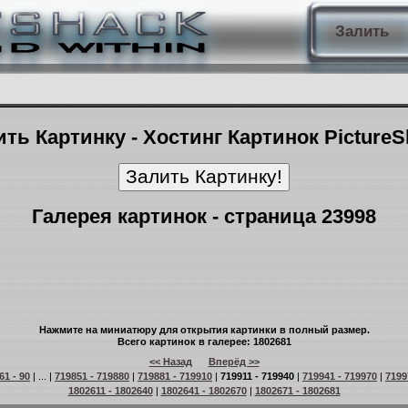
Залить
ть Картинку - Хостинг Картинок Picture
Галерея картинок - страница 23998
Нажмите на миниатюру для открытия картинки в полный размер.
Всего картинок в галерее: 1802681
<< Назад
Вперёд >>
61 - 90
| ... |
719851 - 719880
|
719881 - 719910
|
719911 - 719940
|
719941 - 719970
|
7199
1802611 - 1802640
|
1802641 - 1802670
|
1802671 - 1802681