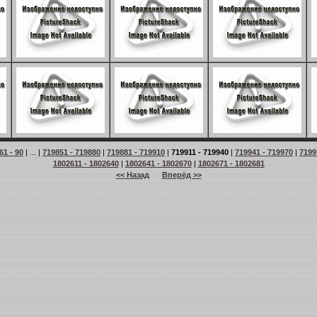
61 - 90
| ... |
719851 - 719880
|
719881 - 719910
|
719911 - 719940
|
719941 - 719970
|
7199
1802611 - 1802640
|
1802641 - 1802670
|
1802671 - 1802681
<< Назад
Вперёд >>