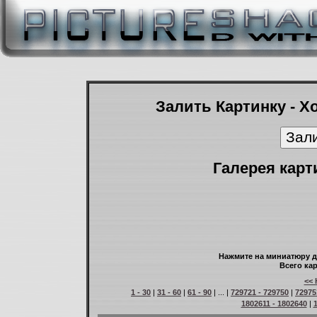
Залить Картинку - Х
Галерея карт
Нажмите на миниатюру д
Всего кар
<< 
1 - 30
|
31 - 60
|
61 - 90
| ... |
729721 - 729750
|
72975
1802611 - 1802640
|