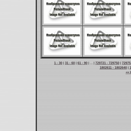
1 - 30
|
31 - 60
|
61 - 90
| ... |
729721 - 729750
|
72975
1802611 - 1802640
|
<< 