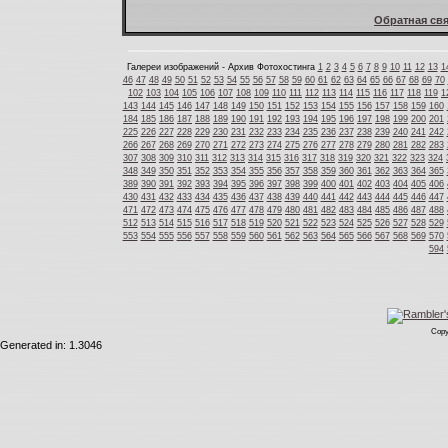
Обратная свя
Галереи изображений - Архив Фотохостинга
1
2
3
4
5
6
7
8
9
10
11
12
13
1
46
47
48
49
50
51
52
53
54
55
56
57
58
59
60
61
62
63
64
65
66
67
68
69
70
102
103
104
105
106
107
108
109
110
111
112
113
114
115
116
117
118
119
1
143
144
145
146
147
148
149
150
151
152
153
154
155
156
157
158
159
160
184
185
186
187
188
189
190
191
192
193
194
195
196
197
198
199
200
201
225
226
227
228
229
230
231
232
233
234
235
236
237
238
239
240
241
242
266
267
268
269
270
271
272
273
274
275
276
277
278
279
280
281
282
283
307
308
309
310
311
312
313
314
315
316
317
318
319
320
321
322
323
324
348
349
350
351
352
353
354
355
356
357
358
359
360
361
362
363
364
365
389
390
391
392
393
394
395
396
397
398
399
400
401
402
403
404
405
406
430
431
432
433
434
435
436
437
438
439
440
441
442
443
444
445
446
447
471
472
473
474
475
476
477
478
479
480
481
482
483
484
485
486
487
488
512
513
514
515
516
517
518
519
520
521
522
523
524
525
526
527
528
529
553
554
555
556
557
558
559
560
561
562
563
564
565
566
567
568
569
570
594
Copy
Generated in: 1.3046