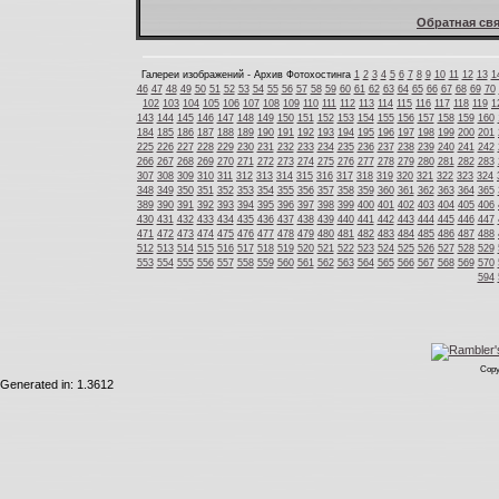
Обратная свя
Галереи изображений - Архив Фотохостинга
1
2
3
4
5
6
7
8
9
10
11
12
13
1
46
47
48
49
50
51
52
53
54
55
56
57
58
59
60
61
62
63
64
65
66
67
68
69
70
102
103
104
105
106
107
108
109
110
111
112
113
114
115
116
117
118
119
1
143
144
145
146
147
148
149
150
151
152
153
154
155
156
157
158
159
160
184
185
186
187
188
189
190
191
192
193
194
195
196
197
198
199
200
201
225
226
227
228
229
230
231
232
233
234
235
236
237
238
239
240
241
242
266
267
268
269
270
271
272
273
274
275
276
277
278
279
280
281
282
283
307
308
309
310
311
312
313
314
315
316
317
318
319
320
321
322
323
324
348
349
350
351
352
353
354
355
356
357
358
359
360
361
362
363
364
365
389
390
391
392
393
394
395
396
397
398
399
400
401
402
403
404
405
406
430
431
432
433
434
435
436
437
438
439
440
441
442
443
444
445
446
447
471
472
473
474
475
476
477
478
479
480
481
482
483
484
485
486
487
488
512
513
514
515
516
517
518
519
520
521
522
523
524
525
526
527
528
529
553
554
555
556
557
558
559
560
561
562
563
564
565
566
567
568
569
570
594
Copy
Generated in: 1.3612