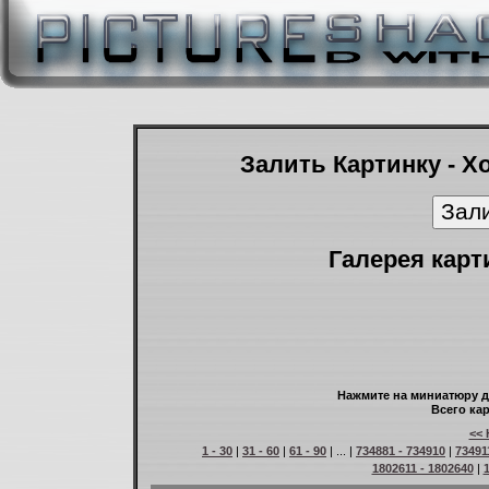
Залить Картинку - Х
Галерея карт
Нажмите на миниатюру д
Всего кар
<< 
1 - 30
|
31 - 60
|
61 - 90
| ... |
734881 - 734910
|
73491
1802611 - 1802640
|