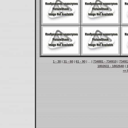
1 - 30
|
31 - 60
|
61 - 90
| ... |
734881 - 734910
|
73491
1802611 - 1802640
|
<< 