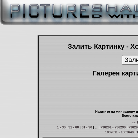
Залить Картинку - Х
Галерея карт
Нажмите на миниатюру д
Всего кар
<< 
1 - 30
|
31 - 60
|
61 - 90
| ... |
736261 - 736290
|
73629
1802611 - 1802640
|