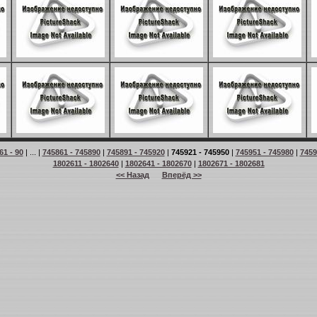
61 - 90
| ... |
745861 - 745890
|
745891 - 745920
|
745921 - 745950
|
745951 - 745980
|
7459
1802611 - 1802640
|
1802641 - 1802670
|
1802671 - 1802681
<< Назад
Вперёд >>