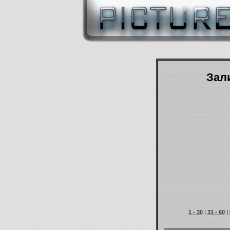
Зали
1 - 30
|
31 - 60
|