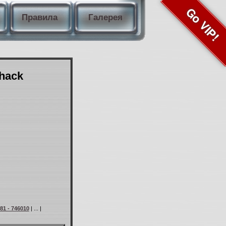
Go VIP!
Правила
Галерея
Shack
81 - 746010
| ... |