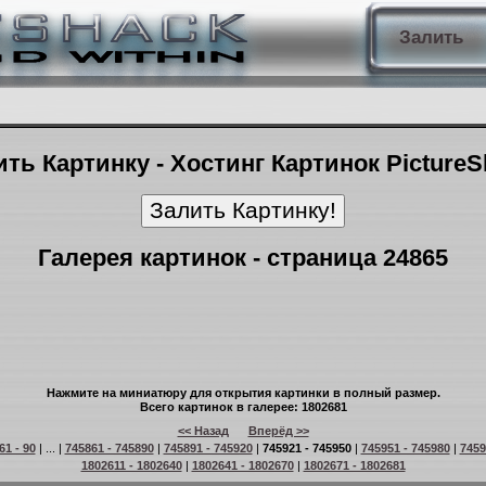
Залить
ть Картинку - Хостинг Картинок Picture
Галерея картинок - страница 24865
Нажмите на миниатюру для открытия картинки в полный размер.
Всего картинок в галерее: 1802681
<< Назад
Вперёд >>
61 - 90
| ... |
745861 - 745890
|
745891 - 745920
|
745921 - 745950
|
745951 - 745980
|
7459
1802611 - 1802640
|
1802641 - 1802670
|
1802671 - 1802681