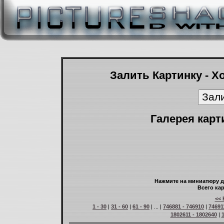
Залить Картинку - Х
Галерея карт
Нажмите на миниатюру д
Всего кар
<< 
1 - 30
|
31 - 60
|
61 - 90
| ... |
746881 - 746910
|
74691
1802611 - 1802640
|