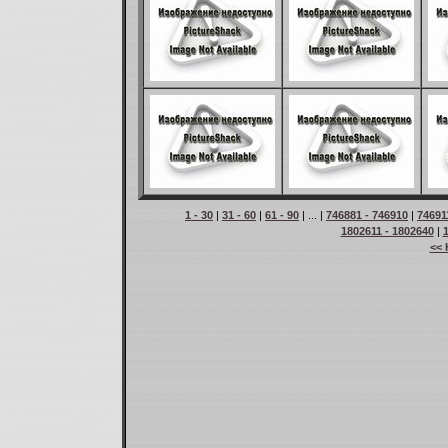
1 - 30
|
31 - 60
|
61 - 90
| ... |
746881 - 746910
|
74691
1802611 - 1802640
|
<< 