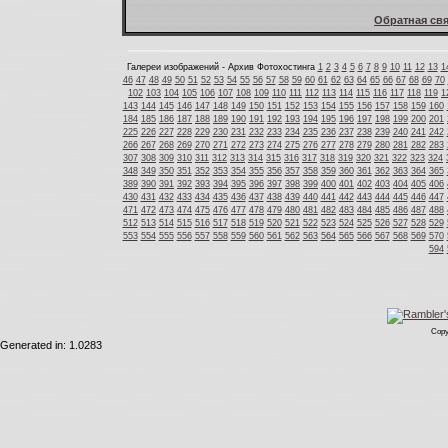
Обратная свя
Галереи изображений - Архив Фотохостинга
1
2
3
4
5
6
7
8
9
10
11
12
13
1
46
47
48
49
50
51
52
53
54
55
56
57
58
59
60
61
62
63
64
65
66
67
68
69
70
102
103
104
105
106
107
108
109
110
111
112
113
114
115
116
117
118
119
1
143
144
145
146
147
148
149
150
151
152
153
154
155
156
157
158
159
160
184
185
186
187
188
189
190
191
192
193
194
195
196
197
198
199
200
201
225
226
227
228
229
230
231
232
233
234
235
236
237
238
239
240
241
242
266
267
268
269
270
271
272
273
274
275
276
277
278
279
280
281
282
283
307
308
309
310
311
312
313
314
315
316
317
318
319
320
321
322
323
324
348
349
350
351
352
353
354
355
356
357
358
359
360
361
362
363
364
365
389
390
391
392
393
394
395
396
397
398
399
400
401
402
403
404
405
406
430
431
432
433
434
435
436
437
438
439
440
441
442
443
444
445
446
447
471
472
473
474
475
476
477
478
479
480
481
482
483
484
485
486
487
488
512
513
514
515
516
517
518
519
520
521
522
523
524
525
526
527
528
529
553
554
555
556
557
558
559
560
561
562
563
564
565
566
567
568
569
570
594
Copy
Generated in: 1.0283