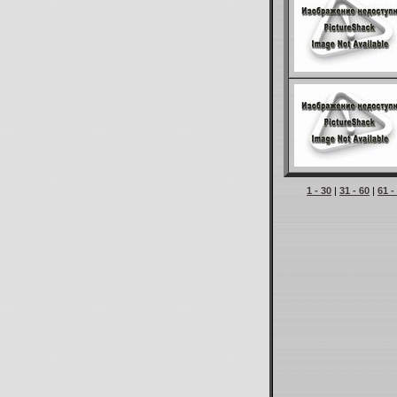
1 - 30
|
31 - 60
|
61 -