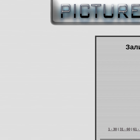
Зали
1 - 30
|
31 - 60
|
61 -