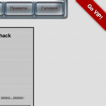
Go VIP!
Правила
Галерея
Shack
|
1802611 - 1802640
|