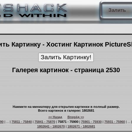
Залить
ть Картинку - Хостинг Картинок Picture
Галерея картинок - страница 2530
Нажмите на миниатюру для открытия картинки в полный размер.
Всего картинок в галерее: 1802681
<< Назад
Вперёд >>
 90
| ... |
75811 - 75840
|
75841 - 75870
|
75871 - 75900
|
75901 - 75930
|
75931 - 75960
| ... 
1802641 - 1802670
|
1802671 - 1802681