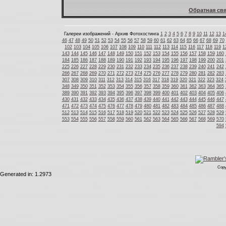
Обратная свя
Галереи изображений - Архив Фотохостинга
1
2
3
4
5
6
7
8
9
10
11
12
13
1
46
47
48
49
50
51
52
53
54
55
56
57
58
59
60
61
62
63
64
65
66
67
68
69
70
102
103
104
105
106
107
108
109
110
111
112
113
114
115
116
117
118
119
1
143
144
145
146
147
148
149
150
151
152
153
154
155
156
157
158
159
160
184
185
186
187
188
189
190
191
192
193
194
195
196
197
198
199
200
201
225
226
227
228
229
230
231
232
233
234
235
236
237
238
239
240
241
242
266
267
268
269
270
271
272
273
274
275
276
277
278
279
280
281
282
283
307
308
309
310
311
312
313
314
315
316
317
318
319
320
321
322
323
324
348
349
350
351
352
353
354
355
356
357
358
359
360
361
362
363
364
365
389
390
391
392
393
394
395
396
397
398
399
400
401
402
403
404
405
406
430
431
432
433
434
435
436
437
438
439
440
441
442
443
444
445
446
447
471
472
473
474
475
476
477
478
479
480
481
482
483
484
485
486
487
488
512
513
514
515
516
517
518
519
520
521
522
523
524
525
526
527
528
529
553
554
555
556
557
558
559
560
561
562
563
564
565
566
567
568
569
570
594
Copy
Generated in: 1.2973