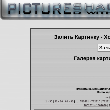
Залить Картинку - Х
Галерея карт
Нажмите на миниатюру д
Всего кар
<< 
1 - 30
|
31 - 60
|
61 - 90
| ... |
762481 - 762510
|
76251
1802611 - 1802640
|