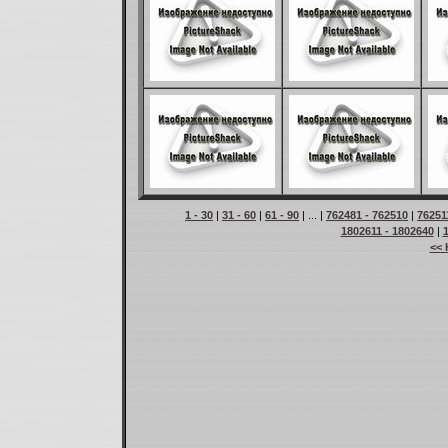
1 - 30
|
31 - 60
|
61 - 90
| ... |
762481 - 762510
|
76251
1802611 - 1802640
|
<< 