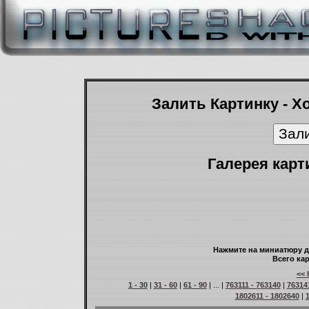
Залить Картинку - Х
Галерея карт
Нажмите на миниатюру д
Всего кар
<< 
1 - 30
|
31 - 60
|
61 - 90
| ... |
763111 - 763140
|
76314
1802611 - 1802640
|