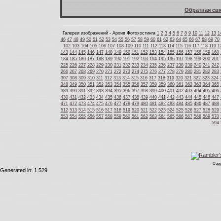
Обратная свя
Галереи изображений - Архив Фотохостинга
1
2
3
4
5
6
7
8
9
10
11
12
13
1
46
47
48
49
50
51
52
53
54
55
56
57
58
59
60
61
62
63
64
65
66
67
68
69
70
102
103
104
105
106
107
108
109
110
111
112
113
114
115
116
117
118
119
1
143
144
145
146
147
148
149
150
151
152
153
154
155
156
157
158
159
160
184
185
186
187
188
189
190
191
192
193
194
195
196
197
198
199
200
201
225
226
227
228
229
230
231
232
233
234
235
236
237
238
239
240
241
242
266
267
268
269
270
271
272
273
274
275
276
277
278
279
280
281
282
283
307
308
309
310
311
312
313
314
315
316
317
318
319
320
321
322
323
324
348
349
350
351
352
353
354
355
356
357
358
359
360
361
362
363
364
365
389
390
391
392
393
394
395
396
397
398
399
400
401
402
403
404
405
406
430
431
432
433
434
435
436
437
438
439
440
441
442
443
444
445
446
447
471
472
473
474
475
476
477
478
479
480
481
482
483
484
485
486
487
488
512
513
514
515
516
517
518
519
520
521
522
523
524
525
526
527
528
529
553
554
555
556
557
558
559
560
561
562
563
564
565
566
567
568
569
570
594
Copy
Generated in: 1.529