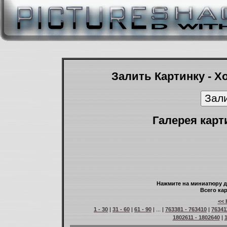
Залить Картинку - Х
Галерея карт
Нажмите на миниатюру д
Всего кар
<< 
1 - 30
|
31 - 60
|
61 - 90
| ... |
763381 - 763410
|
76341
1802611 - 1802640
|