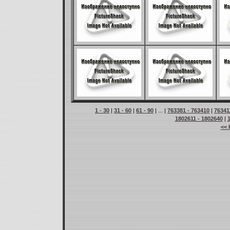
1 - 30
|
31 - 60
|
61 - 90
| ... |
763381 - 763410
|
76341
1802611 - 1802640
|
<< 