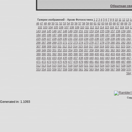
Обратная свя
Галереи изображений - Архив Фотохостинга
1
2
3
4
5
6
7
8
9
10
11
12
13
1
46
47
48
49
50
51
52
53
54
55
56
57
58
59
60
61
62
63
64
65
66
67
68
69
70
102
103
104
105
106
107
108
109
110
111
112
113
114
115
116
117
118
119
1
143
144
145
146
147
148
149
150
151
152
153
154
155
156
157
158
159
160
184
185
186
187
188
189
190
191
192
193
194
195
196
197
198
199
200
201
225
226
227
228
229
230
231
232
233
234
235
236
237
238
239
240
241
242
266
267
268
269
270
271
272
273
274
275
276
277
278
279
280
281
282
283
307
308
309
310
311
312
313
314
315
316
317
318
319
320
321
322
323
324
348
349
350
351
352
353
354
355
356
357
358
359
360
361
362
363
364
365
389
390
391
392
393
394
395
396
397
398
399
400
401
402
403
404
405
406
430
431
432
433
434
435
436
437
438
439
440
441
442
443
444
445
446
447
471
472
473
474
475
476
477
478
479
480
481
482
483
484
485
486
487
488
512
513
514
515
516
517
518
519
520
521
522
523
524
525
526
527
528
529
553
554
555
556
557
558
559
560
561
562
563
564
565
566
567
568
569
570
594
Copy
Generated in: 1.1093