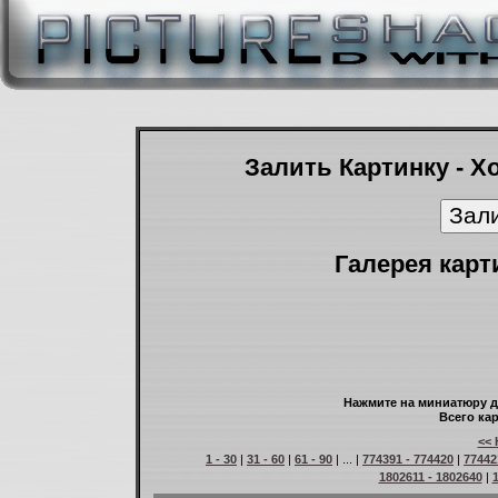
Залить Картинку - Х
Галерея карт
Нажмите на миниатюру д
Всего кар
<< 
1 - 30
|
31 - 60
|
61 - 90
| ... |
774391 - 774420
|
77442
1802611 - 1802640
|