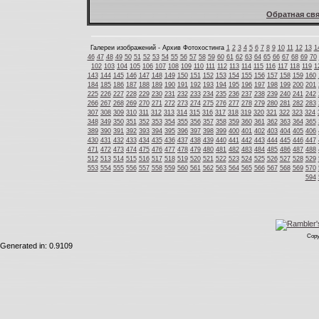
Обратная свя
Галереи изображений - Архив Фотохостинга
1
2
3
4
5
6
7
8
9
10
11
12
13
1
46
47
48
49
50
51
52
53
54
55
56
57
58
59
60
61
62
63
64
65
66
67
68
69
70
102
103
104
105
106
107
108
109
110
111
112
113
114
115
116
117
118
119
1
143
144
145
146
147
148
149
150
151
152
153
154
155
156
157
158
159
160
184
185
186
187
188
189
190
191
192
193
194
195
196
197
198
199
200
201
225
226
227
228
229
230
231
232
233
234
235
236
237
238
239
240
241
242
266
267
268
269
270
271
272
273
274
275
276
277
278
279
280
281
282
283
307
308
309
310
311
312
313
314
315
316
317
318
319
320
321
322
323
324
348
349
350
351
352
353
354
355
356
357
358
359
360
361
362
363
364
365
389
390
391
392
393
394
395
396
397
398
399
400
401
402
403
404
405
406
430
431
432
433
434
435
436
437
438
439
440
441
442
443
444
445
446
447
471
472
473
474
475
476
477
478
479
480
481
482
483
484
485
486
487
488
512
513
514
515
516
517
518
519
520
521
522
523
524
525
526
527
528
529
553
554
555
556
557
558
559
560
561
562
563
564
565
566
567
568
569
570
594
Copy
Generated in: 0.9109