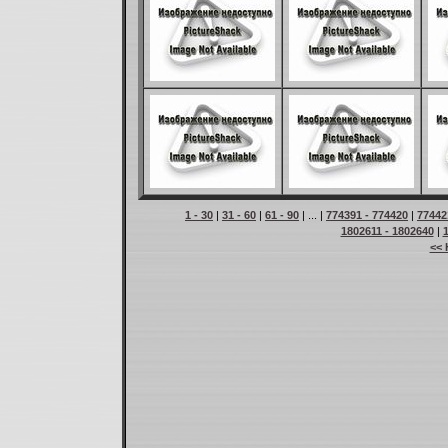
1 - 30
|
31 - 60
|
61 - 90
| ... |
774391 - 774420
|
77442
1802611 - 1802640
|
<< 