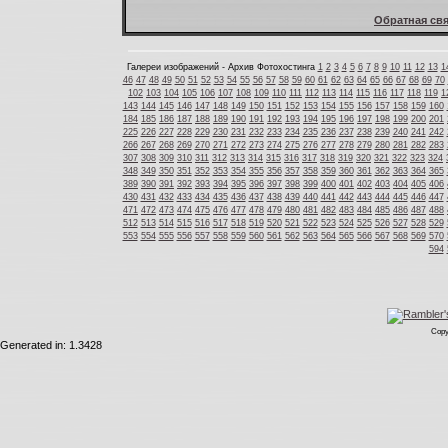
Обратная свя
Галереи изображений - Архив Фотохостинга
1
2
3
4
5
6
7
8
9
10
11
12
13
1
46
47
48
49
50
51
52
53
54
55
56
57
58
59
60
61
62
63
64
65
66
67
68
69
70
102
103
104
105
106
107
108
109
110
111
112
113
114
115
116
117
118
119
1
143
144
145
146
147
148
149
150
151
152
153
154
155
156
157
158
159
160
184
185
186
187
188
189
190
191
192
193
194
195
196
197
198
199
200
201
225
226
227
228
229
230
231
232
233
234
235
236
237
238
239
240
241
242
266
267
268
269
270
271
272
273
274
275
276
277
278
279
280
281
282
283
307
308
309
310
311
312
313
314
315
316
317
318
319
320
321
322
323
324
348
349
350
351
352
353
354
355
356
357
358
359
360
361
362
363
364
365
389
390
391
392
393
394
395
396
397
398
399
400
401
402
403
404
405
406
430
431
432
433
434
435
436
437
438
439
440
441
442
443
444
445
446
447
471
472
473
474
475
476
477
478
479
480
481
482
483
484
485
486
487
488
512
513
514
515
516
517
518
519
520
521
522
523
524
525
526
527
528
529
553
554
555
556
557
558
559
560
561
562
563
564
565
566
567
568
569
570
594
Copy
Generated in: 1.3428