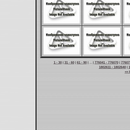
1 - 30
|
31 - 60
|
61 - 90
| ... |
776041 - 776070
|
77607
1802611 - 1802640
|
<< 