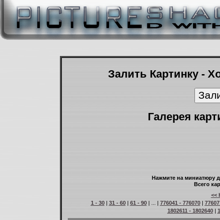
Залить Картинку - Х
Галерея карт
Нажмите на миниатюру д
Всего кар
<< 
1 - 30
|
31 - 60
|
61 - 90
| ... |
776041 - 776070
|
77607
1802611 - 1802640
|