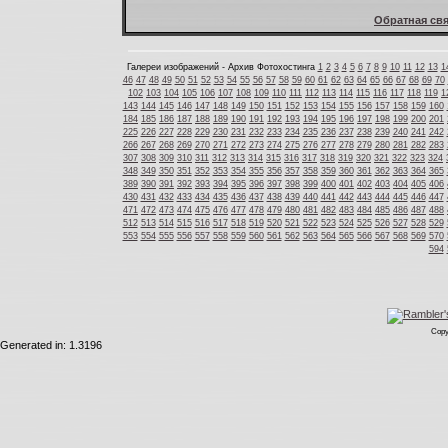
Обратная свя
Галереи изображений - Архив Фотохостинга
1
2
3
4
5
6
7
8
9
10
11
12
13
1
46
47
48
49
50
51
52
53
54
55
56
57
58
59
60
61
62
63
64
65
66
67
68
69
70
102
103
104
105
106
107
108
109
110
111
112
113
114
115
116
117
118
119
1
143
144
145
146
147
148
149
150
151
152
153
154
155
156
157
158
159
160
184
185
186
187
188
189
190
191
192
193
194
195
196
197
198
199
200
201
225
226
227
228
229
230
231
232
233
234
235
236
237
238
239
240
241
242
266
267
268
269
270
271
272
273
274
275
276
277
278
279
280
281
282
283
307
308
309
310
311
312
313
314
315
316
317
318
319
320
321
322
323
324
348
349
350
351
352
353
354
355
356
357
358
359
360
361
362
363
364
365
389
390
391
392
393
394
395
396
397
398
399
400
401
402
403
404
405
406
430
431
432
433
434
435
436
437
438
439
440
441
442
443
444
445
446
447
471
472
473
474
475
476
477
478
479
480
481
482
483
484
485
486
487
488
512
513
514
515
516
517
518
519
520
521
522
523
524
525
526
527
528
529
553
554
555
556
557
558
559
560
561
562
563
564
565
566
567
568
569
570
594
Copy
Generated in: 1.3196