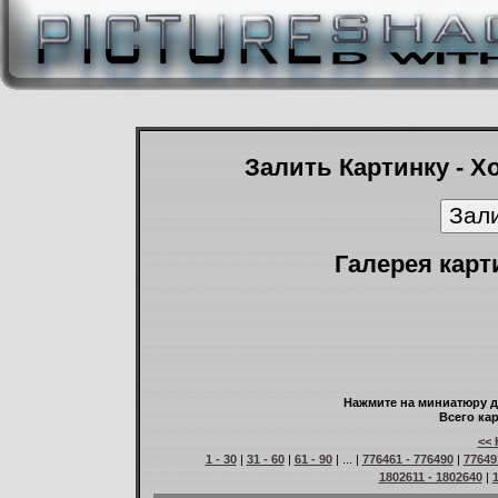
Залить Картинку - Х
Галерея карт
Нажмите на миниатюру д
Всего кар
<< 
1 - 30
|
31 - 60
|
61 - 90
| ... |
776461 - 776490
|
77649
1802611 - 1802640
|