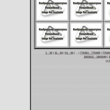
1 - 30
|
31 - 60
|
61 - 90
| ... |
776461 - 776490
|
77649
1802611 - 1802640
|
<< 