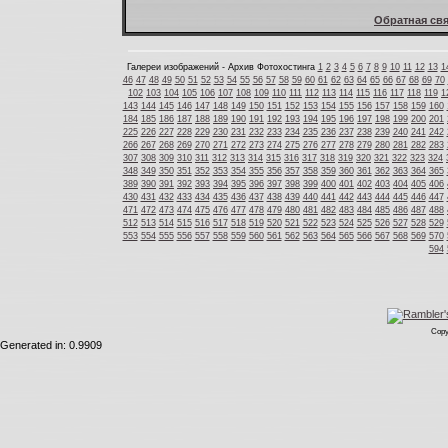
Обратная свя
Галереи изображений - Архив Фотохостинга
1
2
3
4
5
6
7
8
9
10
11
12
13
1
46
47
48
49
50
51
52
53
54
55
56
57
58
59
60
61
62
63
64
65
66
67
68
69
70
102
103
104
105
106
107
108
109
110
111
112
113
114
115
116
117
118
119
1
143
144
145
146
147
148
149
150
151
152
153
154
155
156
157
158
159
160
184
185
186
187
188
189
190
191
192
193
194
195
196
197
198
199
200
201
225
226
227
228
229
230
231
232
233
234
235
236
237
238
239
240
241
242
266
267
268
269
270
271
272
273
274
275
276
277
278
279
280
281
282
283
307
308
309
310
311
312
313
314
315
316
317
318
319
320
321
322
323
324
348
349
350
351
352
353
354
355
356
357
358
359
360
361
362
363
364
365
389
390
391
392
393
394
395
396
397
398
399
400
401
402
403
404
405
406
430
431
432
433
434
435
436
437
438
439
440
441
442
443
444
445
446
447
471
472
473
474
475
476
477
478
479
480
481
482
483
484
485
486
487
488
512
513
514
515
516
517
518
519
520
521
522
523
524
525
526
527
528
529
553
554
555
556
557
558
559
560
561
562
563
564
565
566
567
568
569
570
594
Copy
Generated in: 0.9909