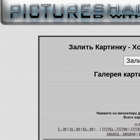
Залить Картинку - Х
Галерея карт
Нажмите на миниатюру д
Всего кар
<< 
1 - 30
|
31 - 60
|
61 - 90
| ... |
777751 - 777780
|
77778
1802611 - 1802640
|