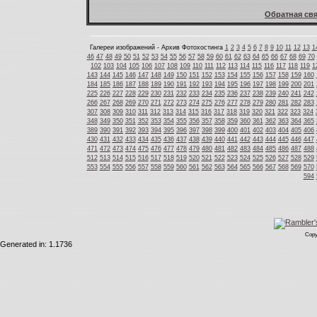
Обратная свя
Галереи изображений - Архив Фотохостинга
1
2
3
4
5
6
7
8
9
10
11
12
13
1
46
47
48
49
50
51
52
53
54
55
56
57
58
59
60
61
62
63
64
65
66
67
68
69
70
102
103
104
105
106
107
108
109
110
111
112
113
114
115
116
117
118
119
1
143
144
145
146
147
148
149
150
151
152
153
154
155
156
157
158
159
160
184
185
186
187
188
189
190
191
192
193
194
195
196
197
198
199
200
201
225
226
227
228
229
230
231
232
233
234
235
236
237
238
239
240
241
242
266
267
268
269
270
271
272
273
274
275
276
277
278
279
280
281
282
283
307
308
309
310
311
312
313
314
315
316
317
318
319
320
321
322
323
324
348
349
350
351
352
353
354
355
356
357
358
359
360
361
362
363
364
365
389
390
391
392
393
394
395
396
397
398
399
400
401
402
403
404
405
406
430
431
432
433
434
435
436
437
438
439
440
441
442
443
444
445
446
447
471
472
473
474
475
476
477
478
479
480
481
482
483
484
485
486
487
488
512
513
514
515
516
517
518
519
520
521
522
523
524
525
526
527
528
529
553
554
555
556
557
558
559
560
561
562
563
564
565
566
567
568
569
570
594
Copy
Generated in: 1.1736