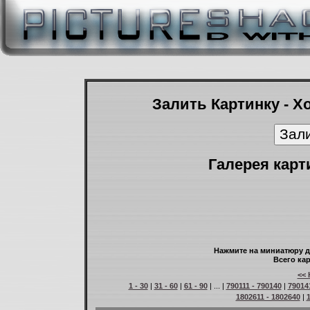
Залить Картинку - Х
Галерея карт
Нажмите на миниатюру д
Всего кар
<< 
1 - 30
|
31 - 60
|
61 - 90
| ... |
790111 - 790140
|
79014
1802611 - 1802640
|