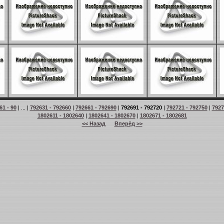
61 - 90
| ... |
792631 - 792660
|
792661 - 792690
|
792691 - 792720
|
792721 - 792750
|
7927
1802611 - 1802640
|
1802641 - 1802670
|
1802671 - 1802681
<< Назад
Вперёд >>