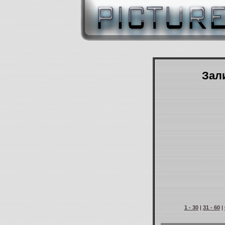
Зали
1 - 30
|
31 - 60
|