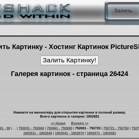
Залить
ть Картинку - Хостинг Картинок Picture
Галерея картинок - страница 26424
Нажмите на миниатюру для открытия картинки в полный размер.
Всего картинок в галерее: 1802681
<< Назад
Вперёд >>
61 - 90
| ... |
792631 - 792660
|
792661 - 792690
|
792691 - 792720
|
792721 - 792750
|
7927
1802611 - 1802640
|
1802641 - 1802670
|
1802671 - 1802681