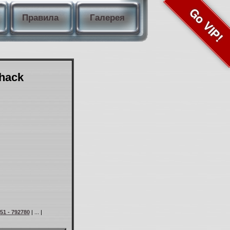
Go VIP!
Правила
Галерея
Shack
51 - 792780
| ... |