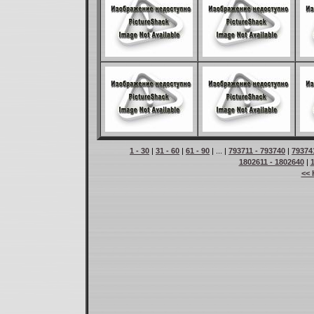
1 - 30
|
31 - 60
|
61 - 90
| ... |
793711 - 793740
|
79374
1802611 - 1802640
|
<< 