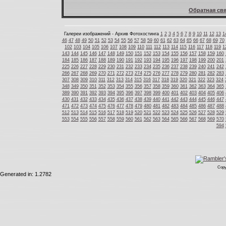
Обратная свя
Галереи изображений - Архив Фотохостинга
1
2
3
4
5
6
7
8
9
10
11
12
13
1
46
47
48
49
50
51
52
53
54
55
56
57
58
59
60
61
62
63
64
65
66
67
68
69
70
102
103
104
105
106
107
108
109
110
111
112
113
114
115
116
117
118
119
1
143
144
145
146
147
148
149
150
151
152
153
154
155
156
157
158
159
160
184
185
186
187
188
189
190
191
192
193
194
195
196
197
198
199
200
201
225
226
227
228
229
230
231
232
233
234
235
236
237
238
239
240
241
242
266
267
268
269
270
271
272
273
274
275
276
277
278
279
280
281
282
283
307
308
309
310
311
312
313
314
315
316
317
318
319
320
321
322
323
324
348
349
350
351
352
353
354
355
356
357
358
359
360
361
362
363
364
365
389
390
391
392
393
394
395
396
397
398
399
400
401
402
403
404
405
406
430
431
432
433
434
435
436
437
438
439
440
441
442
443
444
445
446
447
471
472
473
474
475
476
477
478
479
480
481
482
483
484
485
486
487
488
512
513
514
515
516
517
518
519
520
521
522
523
524
525
526
527
528
529
553
554
555
556
557
558
559
560
561
562
563
564
565
566
567
568
569
570
594
Copy
Generated in: 1.2782