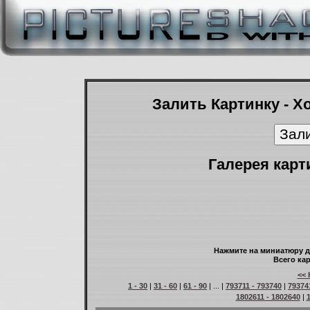
Залить Картинку - Х
Галерея карт
Нажмите на миниатюру д
Всего кар
<< 
1 - 30
|
31 - 60
|
61 - 90
| ... |
793711 - 793740
|
79374
1802611 - 1802640
|