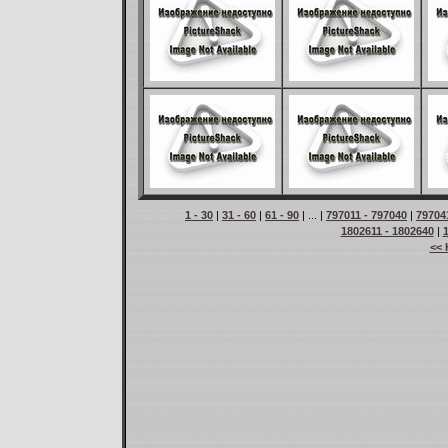
1 - 30
|
31 - 60
|
61 - 90
| ... |
797011 - 797040
|
79704
1802611 - 1802640
|
<< 