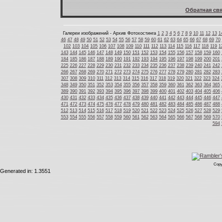
Обратная свя
Галереи изображений - Архив Фотохостинга
1
2
3
4
5
6
7
8
9
10
11
12
13
1
46
47
48
49
50
51
52
53
54
55
56
57
58
59
60
61
62
63
64
65
66
67
68
69
70
102
103
104
105
106
107
108
109
110
111
112
113
114
115
116
117
118
119
1
143
144
145
146
147
148
149
150
151
152
153
154
155
156
157
158
159
160
184
185
186
187
188
189
190
191
192
193
194
195
196
197
198
199
200
201
225
226
227
228
229
230
231
232
233
234
235
236
237
238
239
240
241
242
266
267
268
269
270
271
272
273
274
275
276
277
278
279
280
281
282
283
307
308
309
310
311
312
313
314
315
316
317
318
319
320
321
322
323
324
348
349
350
351
352
353
354
355
356
357
358
359
360
361
362
363
364
365
389
390
391
392
393
394
395
396
397
398
399
400
401
402
403
404
405
406
430
431
432
433
434
435
436
437
438
439
440
441
442
443
444
445
446
447
471
472
473
474
475
476
477
478
479
480
481
482
483
484
485
486
487
488
512
513
514
515
516
517
518
519
520
521
522
523
524
525
526
527
528
529
553
554
555
556
557
558
559
560
561
562
563
564
565
566
567
568
569
570
594
Copy
Generated in: 1.3551