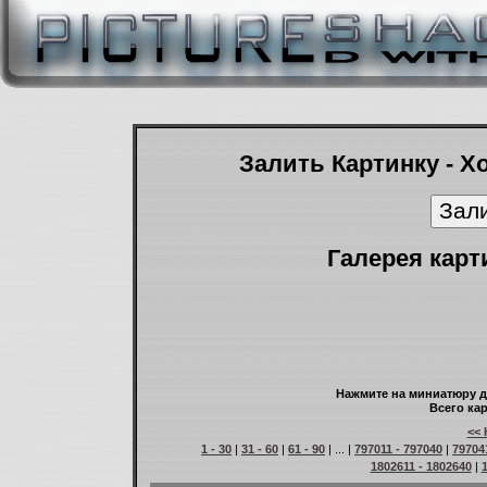
Залить Картинку - Х
Галерея карт
Нажмите на миниатюру д
Всего кар
<< 
1 - 30
|
31 - 60
|
61 - 90
| ... |
797011 - 797040
|
79704
1802611 - 1802640
|