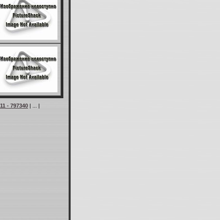
11 - 797340
| ... |