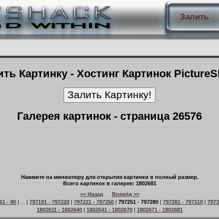
Залить
ть Картинку - Хостинг Картинок Picture
Галерея картинок - страница 26576
Нажмите на миниатюру для открытия картинки в полный размер.
Всего картинок в галерее: 1802681
<< Назад
Вперёд >>
61 - 90
| ... |
797191 - 797220
|
797221 - 797250
|
797251 - 797280
|
797281 - 797310
|
7973
1802611 - 1802640
|
1802641 - 1802670
|
1802671 - 1802681