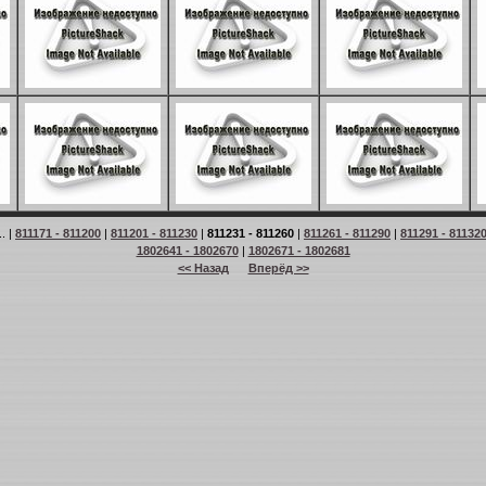
.. |
811171 - 811200
|
811201 - 811230
|
811231 - 811260
|
811261 - 811290
|
811291 - 81132
1802641 - 1802670
|
1802671 - 1802681
<< Назад
Вперёд >>