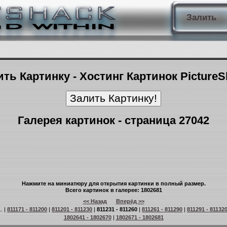
Залить
ть Картинку - Хостинг Картинок Picture
Галерея картинок - страница 27042
Нажмите на миниатюру для открытия картинки в полный размер.
Всего картинок в галерее: 1802681
<< Назад
Вперёд >>
.. |
811171 - 811200
|
811201 - 811230
|
811231 - 811260
|
811261 - 811290
|
811291 - 81132
1802641 - 1802670
|
1802671 - 1802681