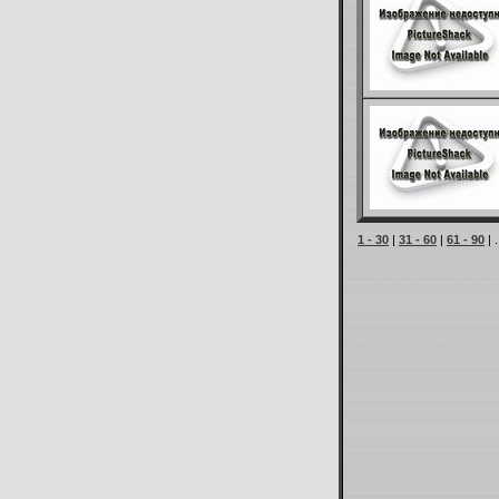
1 - 30
|
31 - 60
|
61 - 90
| .