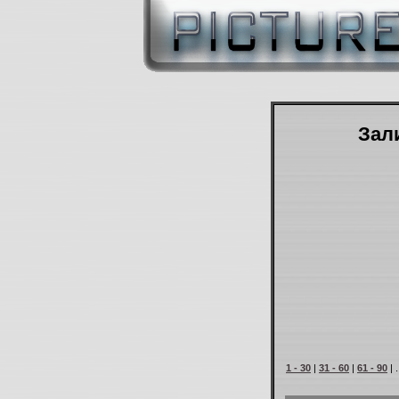
Зали
1 - 30
|
31 - 60
|
61 - 90
| .