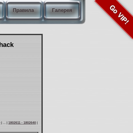
Go VIP!
Правила
Галерея
Shack
0
| ... |
1802611 - 1802640
|