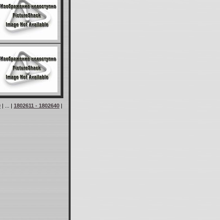
0
| ... |
1802611 - 1802640
|