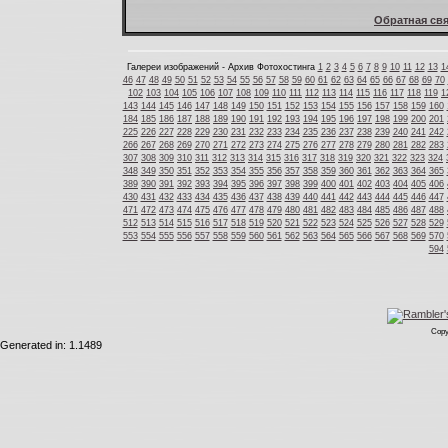
Обратная свя
Галереи изображений - Архив Фотохостинга
1
2
3
4
5
6
7
8
9
10
11
12
13
1
46
47
48
49
50
51
52
53
54
55
56
57
58
59
60
61
62
63
64
65
66
67
68
69
70
102
103
104
105
106
107
108
109
110
111
112
113
114
115
116
117
118
119
1
143
144
145
146
147
148
149
150
151
152
153
154
155
156
157
158
159
160
184
185
186
187
188
189
190
191
192
193
194
195
196
197
198
199
200
201
225
226
227
228
229
230
231
232
233
234
235
236
237
238
239
240
241
242
266
267
268
269
270
271
272
273
274
275
276
277
278
279
280
281
282
283
307
308
309
310
311
312
313
314
315
316
317
318
319
320
321
322
323
324
348
349
350
351
352
353
354
355
356
357
358
359
360
361
362
363
364
365
389
390
391
392
393
394
395
396
397
398
399
400
401
402
403
404
405
406
430
431
432
433
434
435
436
437
438
439
440
441
442
443
444
445
446
447
471
472
473
474
475
476
477
478
479
480
481
482
483
484
485
486
487
488
512
513
514
515
516
517
518
519
520
521
522
523
524
525
526
527
528
529
553
554
555
556
557
558
559
560
561
562
563
564
565
566
567
568
569
570
594
Copy
Generated in: 1.1489