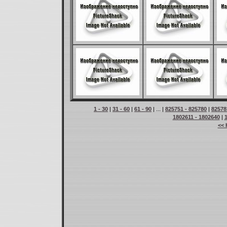
1 - 30
|
31 - 60
|
61 - 90
| ... |
825751 - 825780
|
82578
1802611 - 1802640
|
<< 