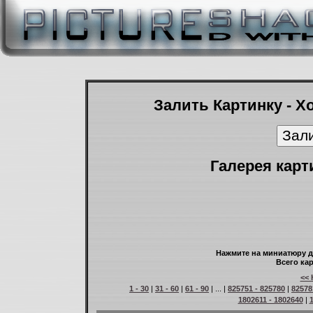
Залить Картинку - Х
Галерея карт
Нажмите на миниатюру д
Всего кар
<< 
1 - 30
|
31 - 60
|
61 - 90
| ... |
825751 - 825780
|
82578
1802611 - 1802640
|