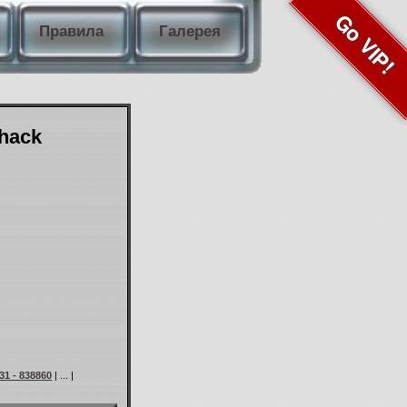
Go VIP!
Правила
Галерея
Shack
31 - 838860
| ... |