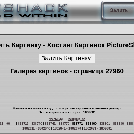
Залить
ть Картинку - Хостинг Картинок Picture
Галерея картинок - страница 27960
Нажмите на миниатюру для открытия картинки в полный размер.
Всего картинок в галерее: 1802681
<< Назад
Вперёд >>
61 - 90
| ... |
838711 - 838740
|
838741 - 838770
|
838771 - 838800
|
838801 - 838830
|
8388
1802611 - 1802640
|
1802641 - 1802670
|
1802671 - 1802681