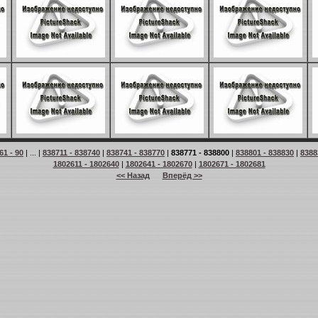
61 - 90
| ... |
838711 - 838740
|
838741 - 838770
|
838771 - 838800
|
838801 - 838830
|
8388
1802611 - 1802640
|
1802641 - 1802670
|
1802671 - 1802681
<< Назад
Вперёд >>