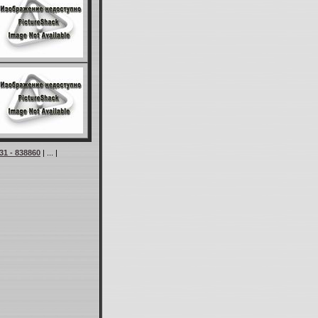
31 - 838860
| ... |