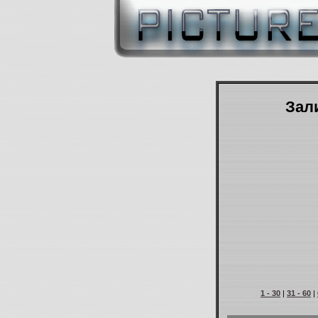
Зали
1 - 30
|
31 - 60
|