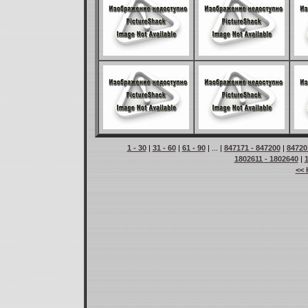
1 - 30
|
31 - 60
|
61 - 90
| ... |
847171 - 847200
|
84720
1802611 - 1802640
|
<< 