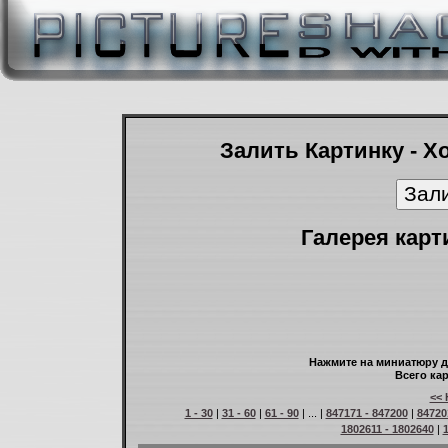
Залить Картинку - Х
Галерея карт
Нажмите на миниатюру д
Всего кар
<< 
1 - 30
|
31 - 60
|
61 - 90
| ... |
847171 - 847200
|
84720
1802611 - 1802640
|