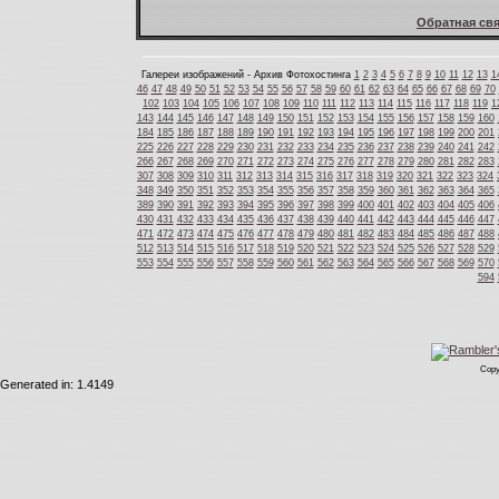
Обратная свя
Галереи изображений - Архив Фотохостинга
1
2
3
4
5
6
7
8
9
10
11
12
13
1
46
47
48
49
50
51
52
53
54
55
56
57
58
59
60
61
62
63
64
65
66
67
68
69
70
102
103
104
105
106
107
108
109
110
111
112
113
114
115
116
117
118
119
1
143
144
145
146
147
148
149
150
151
152
153
154
155
156
157
158
159
160
184
185
186
187
188
189
190
191
192
193
194
195
196
197
198
199
200
201
225
226
227
228
229
230
231
232
233
234
235
236
237
238
239
240
241
242
266
267
268
269
270
271
272
273
274
275
276
277
278
279
280
281
282
283
307
308
309
310
311
312
313
314
315
316
317
318
319
320
321
322
323
324
348
349
350
351
352
353
354
355
356
357
358
359
360
361
362
363
364
365
389
390
391
392
393
394
395
396
397
398
399
400
401
402
403
404
405
406
430
431
432
433
434
435
436
437
438
439
440
441
442
443
444
445
446
447
471
472
473
474
475
476
477
478
479
480
481
482
483
484
485
486
487
488
512
513
514
515
516
517
518
519
520
521
522
523
524
525
526
527
528
529
553
554
555
556
557
558
559
560
561
562
563
564
565
566
567
568
569
570
594
Copy
Generated in: 1.4149