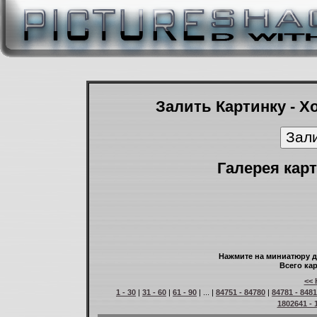
Залить Картинку - Х
Галерея карт
Нажмите на миниатюру д
Всего кар
<< 
1 - 30
|
31 - 60
|
61 - 90
| ... |
84751 - 84780
|
84781 - 848
1802641 - 