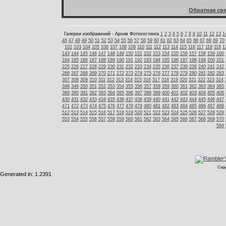
Обратная свя
Галереи изображений - Архив Фотохостинга
1
2
3
4
5
6
7
8
9
10
11
12
13
1
46
47
48
49
50
51
52
53
54
55
56
57
58
59
60
61
62
63
64
65
66
67
68
69
70
102
103
104
105
106
107
108
109
110
111
112
113
114
115
116
117
118
119
1
143
144
145
146
147
148
149
150
151
152
153
154
155
156
157
158
159
160
184
185
186
187
188
189
190
191
192
193
194
195
196
197
198
199
200
201
225
226
227
228
229
230
231
232
233
234
235
236
237
238
239
240
241
242
266
267
268
269
270
271
272
273
274
275
276
277
278
279
280
281
282
283
307
308
309
310
311
312
313
314
315
316
317
318
319
320
321
322
323
324
348
349
350
351
352
353
354
355
356
357
358
359
360
361
362
363
364
365
389
390
391
392
393
394
395
396
397
398
399
400
401
402
403
404
405
406
430
431
432
433
434
435
436
437
438
439
440
441
442
443
444
445
446
447
471
472
473
474
475
476
477
478
479
480
481
482
483
484
485
486
487
488
512
513
514
515
516
517
518
519
520
521
522
523
524
525
526
527
528
529
553
554
555
556
557
558
559
560
561
562
563
564
565
566
567
568
569
570
594
Copy
Generated in: 1.2391