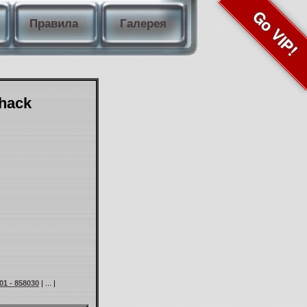
Go VIP!
Правила
Галерея
Shack
01 - 858030
| ... |