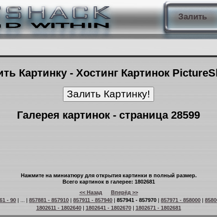
Залить
ть Картинку - Хостинг Картинок Picture
Галерея картинок - страница 28599
Нажмите на миниатюру для открытия картинки в полный размер.
Всего картинок в галерее: 1802681
<< Назад
Вперёд >>
61 - 90
| ... |
857881 - 857910
|
857911 - 857940
|
857941 - 857970
|
857971 - 858000
|
8580
1802611 - 1802640
|
1802641 - 1802670
|
1802671 - 1802681