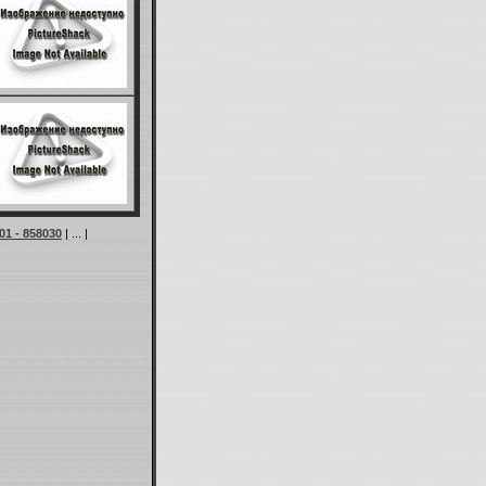
01 - 858030
| ... |