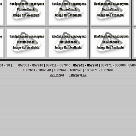
61 - 90
| ... |
857881 - 857910
|
857911 - 857940
|
857941 - 857970
|
857971 - 858000
|
8580
1802611 - 1802640
|
1802641 - 1802670
|
1802671 - 1802681
<< Назад
Вперёд >>