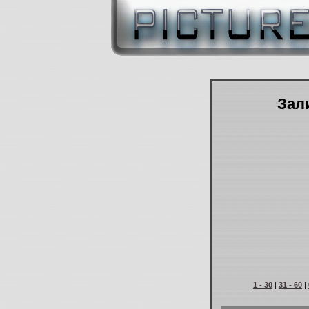
Зали
1 - 30
|
31 - 60
|