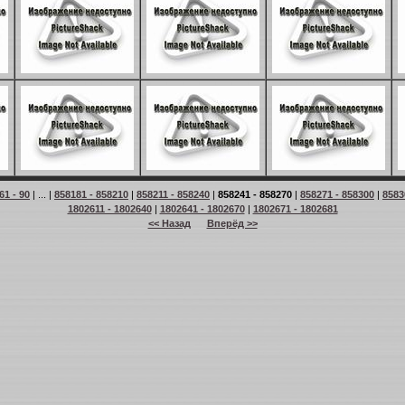
61 - 90
| ... |
858181 - 858210
|
858211 - 858240
|
858241 - 858270
|
858271 - 858300
|
8583
1802611 - 1802640
|
1802641 - 1802670
|
1802671 - 1802681
<< Назад
Вперёд >>