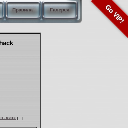
Go VIP!
Правила
Галерея
Shack
01 - 858330
| ... |