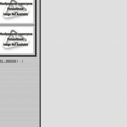
01 - 858330
| ... |