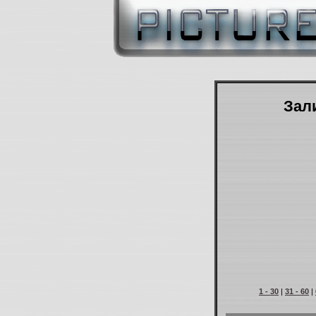
Зали
1 - 30
|
31 - 60
|