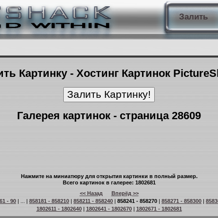
Залить
ть Картинку - Хостинг Картинок Picture
Галерея картинок - страница 28609
Нажмите на миниатюру для открытия картинки в полный размер.
Всего картинок в галерее: 1802681
<< Назад
Вперёд >>
61 - 90
| ... |
858181 - 858210
|
858211 - 858240
|
858241 - 858270
|
858271 - 858300
|
8583
1802611 - 1802640
|
1802641 - 1802670
|
1802671 - 1802681