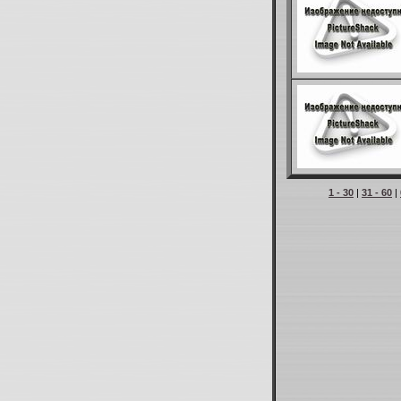
1 - 30
|
31 - 60
|