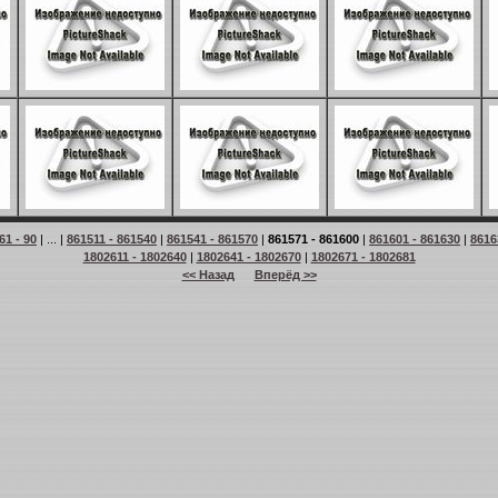
61 - 90
| ... |
861511 - 861540
|
861541 - 861570
|
861571 - 861600
|
861601 - 861630
|
8616
1802611 - 1802640
|
1802641 - 1802670
|
1802671 - 1802681
<< Назад
Вперёд >>