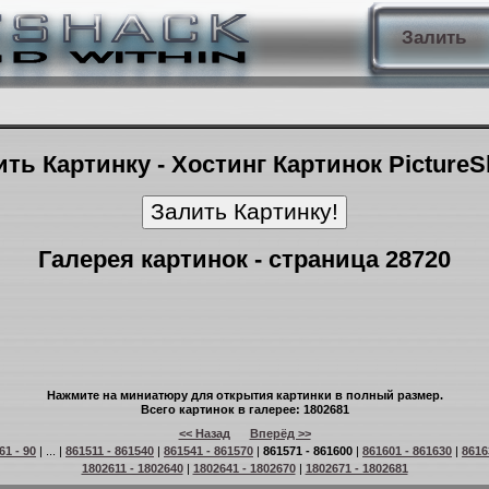
Залить
ть Картинку - Хостинг Картинок Picture
Галерея картинок - страница 28720
Нажмите на миниатюру для открытия картинки в полный размер.
Всего картинок в галерее: 1802681
<< Назад
Вперёд >>
61 - 90
| ... |
861511 - 861540
|
861541 - 861570
|
861571 - 861600
|
861601 - 861630
|
8616
1802611 - 1802640
|
1802641 - 1802670
|
1802671 - 1802681