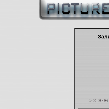
Зали
1 - 30
|
31 - 60
|