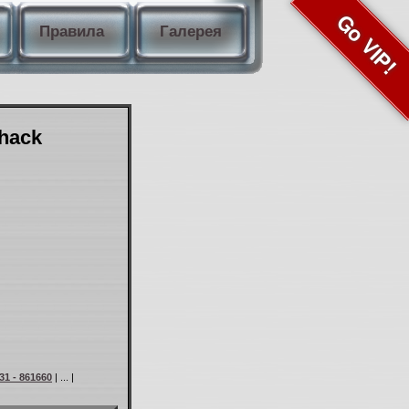
Go VIP!
Правила
Галерея
Shack
31 - 861660
| ... |