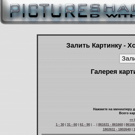
Залить Картинку - Х
Галерея карт
Нажмите на миниатюру д
Всего кар
<< 
1 - 30
|
31 - 60
|
61 - 90
| ... |
861631 - 861660
|
86166
1802611 - 1802640
|