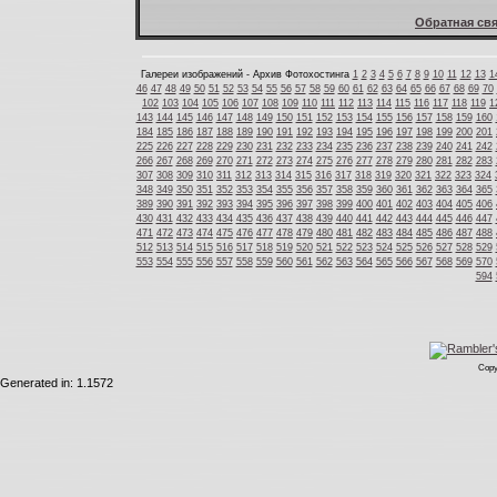
Обратная свя
Галереи изображений - Архив Фотохостинга
1
2
3
4
5
6
7
8
9
10
11
12
13
1
46
47
48
49
50
51
52
53
54
55
56
57
58
59
60
61
62
63
64
65
66
67
68
69
70
102
103
104
105
106
107
108
109
110
111
112
113
114
115
116
117
118
119
1
143
144
145
146
147
148
149
150
151
152
153
154
155
156
157
158
159
160
184
185
186
187
188
189
190
191
192
193
194
195
196
197
198
199
200
201
225
226
227
228
229
230
231
232
233
234
235
236
237
238
239
240
241
242
266
267
268
269
270
271
272
273
274
275
276
277
278
279
280
281
282
283
307
308
309
310
311
312
313
314
315
316
317
318
319
320
321
322
323
324
348
349
350
351
352
353
354
355
356
357
358
359
360
361
362
363
364
365
389
390
391
392
393
394
395
396
397
398
399
400
401
402
403
404
405
406
430
431
432
433
434
435
436
437
438
439
440
441
442
443
444
445
446
447
471
472
473
474
475
476
477
478
479
480
481
482
483
484
485
486
487
488
512
513
514
515
516
517
518
519
520
521
522
523
524
525
526
527
528
529
553
554
555
556
557
558
559
560
561
562
563
564
565
566
567
568
569
570
594
Copy
Generated in: 1.1572