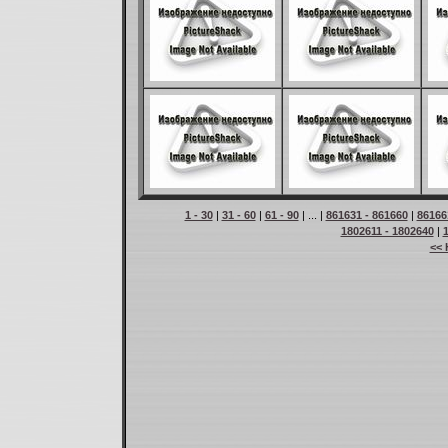
1 - 30
|
31 - 60
|
61 - 90
| ... |
861631 - 861660
|
86166
1802611 - 1802640
|
<< 