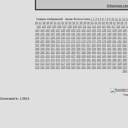
Обратная свя
Галереи изображений - Архив Фотохостинга
1
2
3
4
5
6
7
8
9
10
11
12
13
1
46
47
48
49
50
51
52
53
54
55
56
57
58
59
60
61
62
63
64
65
66
67
68
69
70
102
103
104
105
106
107
108
109
110
111
112
113
114
115
116
117
118
119
1
143
144
145
146
147
148
149
150
151
152
153
154
155
156
157
158
159
160
184
185
186
187
188
189
190
191
192
193
194
195
196
197
198
199
200
201
225
226
227
228
229
230
231
232
233
234
235
236
237
238
239
240
241
242
266
267
268
269
270
271
272
273
274
275
276
277
278
279
280
281
282
283
307
308
309
310
311
312
313
314
315
316
317
318
319
320
321
322
323
324
348
349
350
351
352
353
354
355
356
357
358
359
360
361
362
363
364
365
389
390
391
392
393
394
395
396
397
398
399
400
401
402
403
404
405
406
430
431
432
433
434
435
436
437
438
439
440
441
442
443
444
445
446
447
471
472
473
474
475
476
477
478
479
480
481
482
483
484
485
486
487
488
512
513
514
515
516
517
518
519
520
521
522
523
524
525
526
527
528
529
553
554
555
556
557
558
559
560
561
562
563
564
565
566
567
568
569
570
594
Copy
Generated in: 1.0913