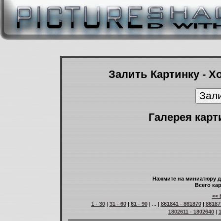
Залить Картинку - Х
Галерея карт
Нажмите на миниатюру д
Всего кар
<< 
1 - 30
|
31 - 60
|
61 - 90
| ... |
861841 - 861870
|
86187
1802611 - 1802640
|