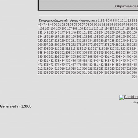
Обратная свя
Галереи изображений - Архив Фотохостинга
1
2
3
4
5
6
7
8
9
10
11
12
13
1
46
47
48
49
50
51
52
53
54
55
56
57
58
59
60
61
62
63
64
65
66
67
68
69
70
102
103
104
105
106
107
108
109
110
111
112
113
114
115
116
117
118
119
1
143
144
145
146
147
148
149
150
151
152
153
154
155
156
157
158
159
160
184
185
186
187
188
189
190
191
192
193
194
195
196
197
198
199
200
201
225
226
227
228
229
230
231
232
233
234
235
236
237
238
239
240
241
242
266
267
268
269
270
271
272
273
274
275
276
277
278
279
280
281
282
283
307
308
309
310
311
312
313
314
315
316
317
318
319
320
321
322
323
324
348
349
350
351
352
353
354
355
356
357
358
359
360
361
362
363
364
365
389
390
391
392
393
394
395
396
397
398
399
400
401
402
403
404
405
406
430
431
432
433
434
435
436
437
438
439
440
441
442
443
444
445
446
447
471
472
473
474
475
476
477
478
479
480
481
482
483
484
485
486
487
488
512
513
514
515
516
517
518
519
520
521
522
523
524
525
526
527
528
529
553
554
555
556
557
558
559
560
561
562
563
564
565
566
567
568
569
570
594
Copy
Generated in: 1.3085