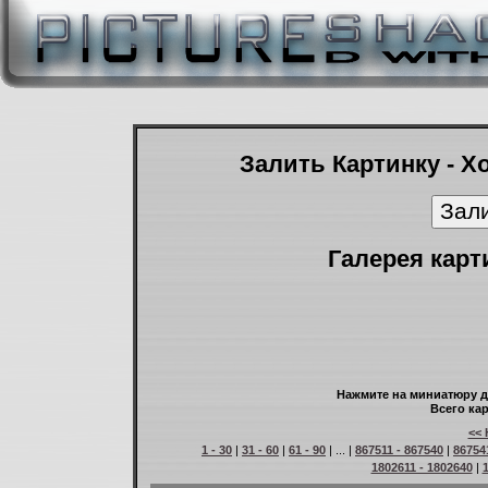
Залить Картинку - Х
Галерея карт
Нажмите на миниатюру д
Всего кар
<< 
1 - 30
|
31 - 60
|
61 - 90
| ... |
867511 - 867540
|
86754
1802611 - 1802640
|