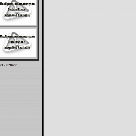
71 - 870900
| ... |