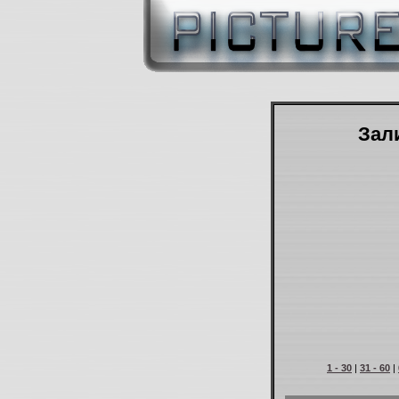
Зали
1 - 30
|
31 - 60
|