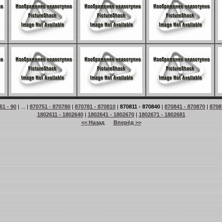
61 - 90
| ... |
870751 - 870780
|
870781 - 870810
|
870811 - 870840
|
870841 - 870870
|
8708
1802611 - 1802640
|
1802641 - 1802670
|
1802671 - 1802681
<< Назад
Вперёд >>