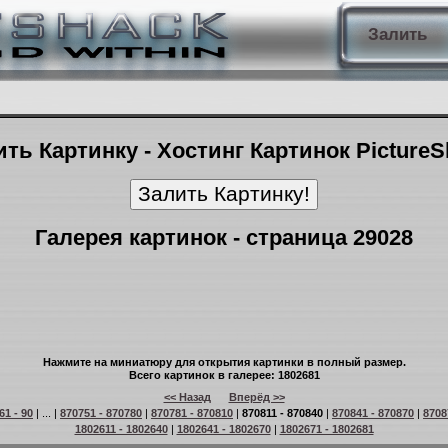
Залить
ть Картинку - Хостинг Картинок Picture
Галерея картинок - страница 29028
Нажмите на миниатюру для открытия картинки в полный размер.
Всего картинок в галерее: 1802681
<< Назад
Вперёд >>
61 - 90
| ... |
870751 - 870780
|
870781 - 870810
|
870811 - 870840
|
870841 - 870870
|
8708
1802611 - 1802640
|
1802641 - 1802670
|
1802671 - 1802681