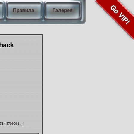
Go VIP!
Правила
Галерея
Shack
71 - 870900
| ... |