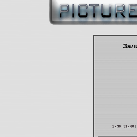
Зали
1 - 30
|
31 - 60
|