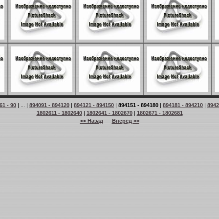
61 - 90
| ... |
894091 - 894120
|
894121 - 894150
|
894151 - 894180
|
894181 - 894210
|
8942
1802611 - 1802640
|
1802641 - 1802670
|
1802671 - 1802681
<< Назад
Вперёд >>