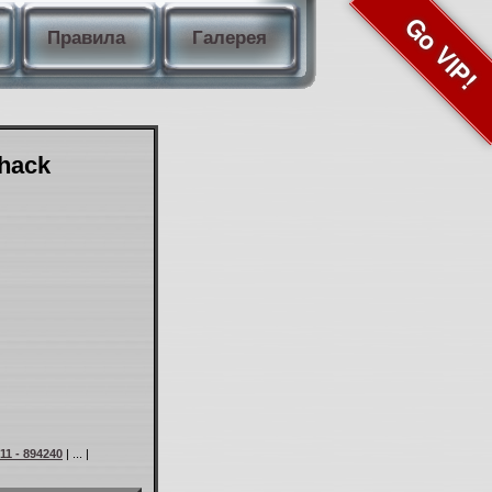
Go VIP!
Правила
Галерея
Shack
11 - 894240
| ... |