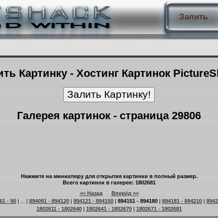
Залить
ть Картинку - Хостинг Картинок Picture
Галерея картинок - страница 29806
Нажмите на миниатюру для открытия картинки в полный размер.
Всего картинок в галерее: 1802681
<< Назад
Вперёд >>
61 - 90
| ... |
894091 - 894120
|
894121 - 894150
|
894151 - 894180
|
894181 - 894210
|
8942
1802611 - 1802640
|
1802641 - 1802670
|
1802671 - 1802681