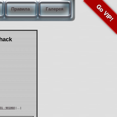
Go VIP!
Правила
Галерея
Shack
31 - 901860
| ... |