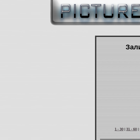
Зали
1 - 30
|
31 - 60
|