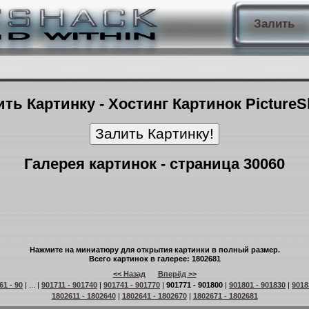
Залить
ть Картинку - Хостинг Картинок Picture
Галерея картинок - страница 30060
Нажмите на миниатюру для открытия картинки в полный размер.
Всего картинок в галерее: 1802681
<< Назад
Вперёд >>
61 - 90
| ... |
901711 - 901740
|
901741 - 901770
|
901771 - 901800
|
901801 - 901830
|
9018
1802611 - 1802640
|
1802641 - 1802670
|
1802671 - 1802681