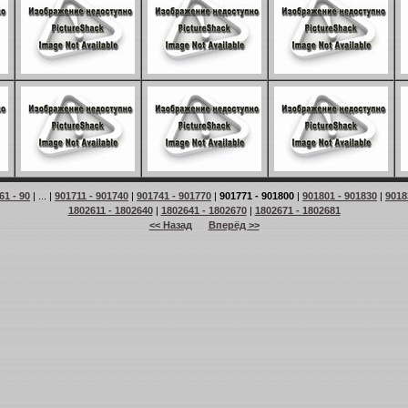
61 - 90
| ... |
901711 - 901740
|
901741 - 901770
|
901771 - 901800
|
901801 - 901830
|
9018
1802611 - 1802640
|
1802641 - 1802670
|
1802671 - 1802681
<< Назад
Вперёд >>