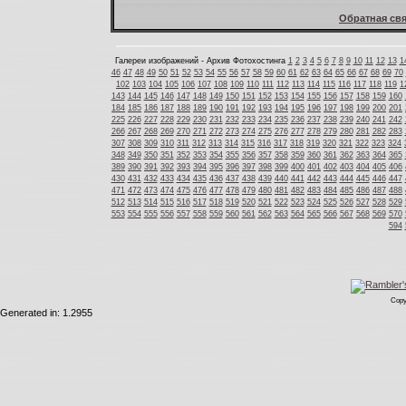
Обратная свя
Галереи изображений - Архив Фотохостинга
1
2
3
4
5
6
7
8
9
10
11
12
13
1
46
47
48
49
50
51
52
53
54
55
56
57
58
59
60
61
62
63
64
65
66
67
68
69
70
102
103
104
105
106
107
108
109
110
111
112
113
114
115
116
117
118
119
1
143
144
145
146
147
148
149
150
151
152
153
154
155
156
157
158
159
160
184
185
186
187
188
189
190
191
192
193
194
195
196
197
198
199
200
201
225
226
227
228
229
230
231
232
233
234
235
236
237
238
239
240
241
242
266
267
268
269
270
271
272
273
274
275
276
277
278
279
280
281
282
283
307
308
309
310
311
312
313
314
315
316
317
318
319
320
321
322
323
324
348
349
350
351
352
353
354
355
356
357
358
359
360
361
362
363
364
365
389
390
391
392
393
394
395
396
397
398
399
400
401
402
403
404
405
406
430
431
432
433
434
435
436
437
438
439
440
441
442
443
444
445
446
447
471
472
473
474
475
476
477
478
479
480
481
482
483
484
485
486
487
488
512
513
514
515
516
517
518
519
520
521
522
523
524
525
526
527
528
529
553
554
555
556
557
558
559
560
561
562
563
564
565
566
567
568
569
570
594
Copy
Generated in: 1.2955