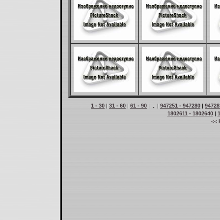
1 - 30
|
31 - 60
|
61 - 90
| ... |
947251 - 947280
|
94728
1802611 - 1802640
|
<< 