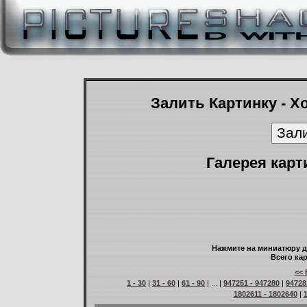
Залить Картинку - Х
Галерея карт
Нажмите на миниатюру д
Всего кар
<< 
1 - 30
|
31 - 60
|
61 - 90
| ... |
947251 - 947280
|
94728
1802611 - 1802640
|