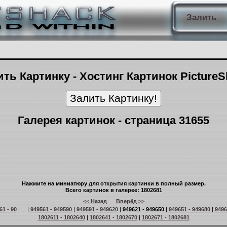
Залить
ть Картинку - Хостинг Картинок Picture
Галерея картинок - страница 31655
Нажмите на миниатюру для открытия картинки в полный размер.
Всего картинок в галерее: 1802681
<< Назад
Вперёд >>
61 - 90
| ... |
949561 - 949590
|
949591 - 949620
|
949621 - 949650
|
949651 - 949680
|
9496
1802611 - 1802640
|
1802641 - 1802670
|
1802671 - 1802681