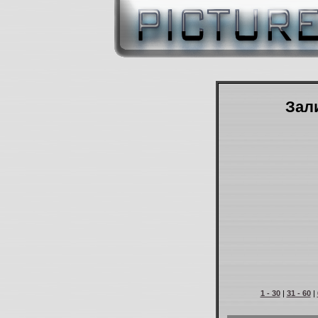
Зали
1 - 30
|
31 - 60
|