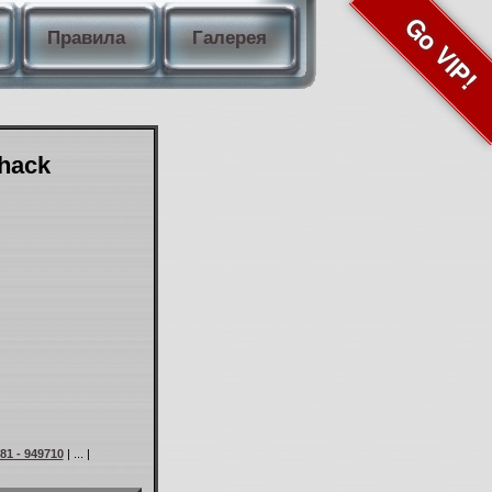
Go VIP!
Правила
Галерея
Shack
81 - 949710
| ... |