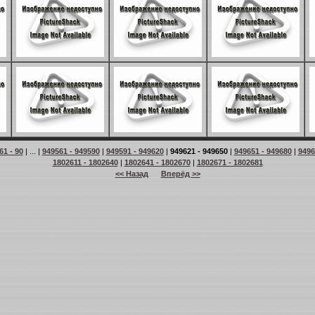
61 - 90
| ... |
949561 - 949590
|
949591 - 949620
|
949621 - 949650
|
949651 - 949680
|
9496
1802611 - 1802640
|
1802641 - 1802670
|
1802671 - 1802681
<< Назад
Вперёд >>