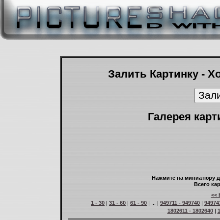
Залить Картинку - Х
Галерея карт
Нажмите на миниатюру д
Всего кар
<< 
1 - 30
|
31 - 60
|
61 - 90
| ... |
949711 - 949740
|
94974
1802611 - 1802640
|