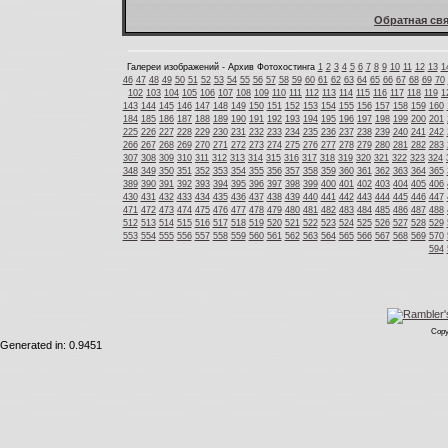
Обратная свя
Галереи изображений - Архив Фотохостинга
1
2
3
4
5
6
7
8
9
10
11
12
13
1
46
47
48
49
50
51
52
53
54
55
56
57
58
59
60
61
62
63
64
65
66
67
68
69
70
102
103
104
105
106
107
108
109
110
111
112
113
114
115
116
117
118
119
1
143
144
145
146
147
148
149
150
151
152
153
154
155
156
157
158
159
160
184
185
186
187
188
189
190
191
192
193
194
195
196
197
198
199
200
201
225
226
227
228
229
230
231
232
233
234
235
236
237
238
239
240
241
242
266
267
268
269
270
271
272
273
274
275
276
277
278
279
280
281
282
283
307
308
309
310
311
312
313
314
315
316
317
318
319
320
321
322
323
324
348
349
350
351
352
353
354
355
356
357
358
359
360
361
362
363
364
365
389
390
391
392
393
394
395
396
397
398
399
400
401
402
403
404
405
406
430
431
432
433
434
435
436
437
438
439
440
441
442
443
444
445
446
447
471
472
473
474
475
476
477
478
479
480
481
482
483
484
485
486
487
488
512
513
514
515
516
517
518
519
520
521
522
523
524
525
526
527
528
529
553
554
555
556
557
558
559
560
561
562
563
564
565
566
567
568
569
570
594
Copy
Generated in: 0.9451