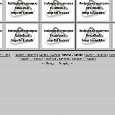
61 - 90
| ... |
949891 - 949920
|
949921 - 949950
|
949951 - 949980
|
949981 - 950010
|
9500
1802611 - 1802640
|
1802641 - 1802670
|
1802671 - 1802681
<< Назад
Вперёд >>