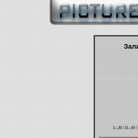
Зали
1 - 30
|
31 - 60
|