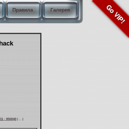
Go VIP!
Правила
Галерея
Shack
11 - 950040
| ... |