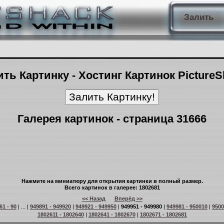
Залить
ть Картинку - Хостинг Картинок Picture
Галерея картинок - страница 31666
Нажмите на миниатюру для открытия картинки в полный размер.
Всего картинок в галерее: 1802681
<< Назад
Вперёд >>
61 - 90
| ... |
949891 - 949920
|
949921 - 949950
|
949951 - 949980
|
949981 - 950010
|
9500
1802611 - 1802640
|
1802641 - 1802670
|
1802671 - 1802681