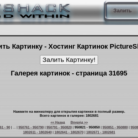
Залить
ть Картинку - Хостинг Картинок Picture
Галерея картинок - страница 31695
Нажмите на миниатюру для открытия картинки в полный размер.
Всего картинок в галерее: 1802681
<< Назад
Вперёд >>
61 - 90
| ... |
950761 - 950790
|
950791 - 950820
|
950821 - 950850
|
950851 - 950880
|
9508
1802611 - 1802640
|
1802641 - 1802670
|
1802671 - 1802681