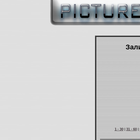
Зали
1 - 30
|
31 - 60
|