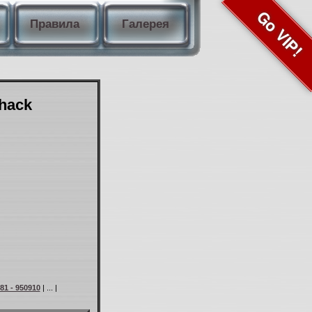
Go VIP!
Правила
Галерея
Shack
81 - 950910
| ... |