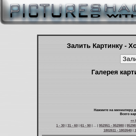
Залить Картинку - Х
Галерея карт
Нажмите на миниатюру д
Всего кар
<< 
1 - 30
|
31 - 60
|
61 - 90
| ... |
952951 - 952980
|
95298
1802611 - 1802640
|