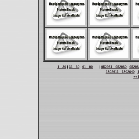
1 - 30
|
31 - 60
|
61 - 90
| ... |
952951 - 952980
|
95298
1802611 - 1802640
|
<< 