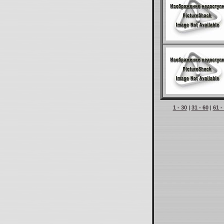
1 - 30
|
31 - 60
|
61 -