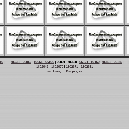
 90
| ... |
96031 - 96060
|
96061 - 96090
|
96091 - 96120
|
96121 - 96150
|
96151 - 96180
| ... 
1802641 - 1802670
|
1802671 - 1802681
<< Назад
Вперёд >>