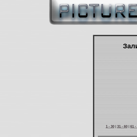
Зали
1 - 30
|
31 - 60
|
61 -