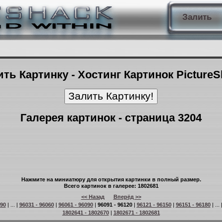
Залить
ть Картинку - Хостинг Картинок Picture
Галерея картинок - страница 3204
Нажмите на миниатюру для открытия картинки в полный размер.
Всего картинок в галерее: 1802681
<< Назад
Вперёд >>
 90
| ... |
96031 - 96060
|
96061 - 96090
|
96091 - 96120
|
96121 - 96150
|
96151 - 96180
| ... 
1802641 - 1802670
|
1802671 - 1802681