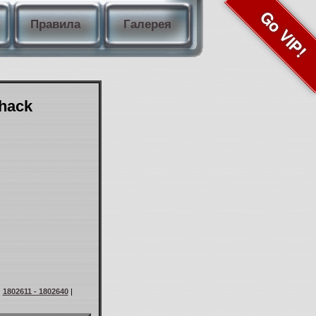
Go VIP!
Правила
Галерея
Shack
|
1802611 - 1802640
|