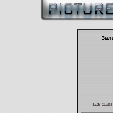
Зали
1 - 30
|
31 - 60
|