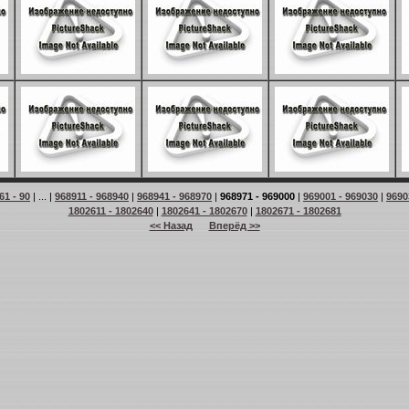
61 - 90
| ... |
968911 - 968940
|
968941 - 968970
|
968971 - 969000
|
969001 - 969030
|
9690
1802611 - 1802640
|
1802641 - 1802670
|
1802671 - 1802681
<< Назад
Вперёд >>