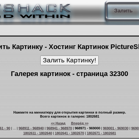
Залить
ть Картинку - Хостинг Картинок Picture
Галерея картинок - страница 32300
Нажмите на миниатюру для открытия картинки в полный размер.
Всего картинок в галерее: 1802681
<< Назад
Вперёд >>
61 - 90
| ... |
968911 - 968940
|
968941 - 968970
|
968971 - 969000
|
969001 - 969030
|
9690
1802611 - 1802640
|
1802641 - 1802670
|
1802671 - 1802681