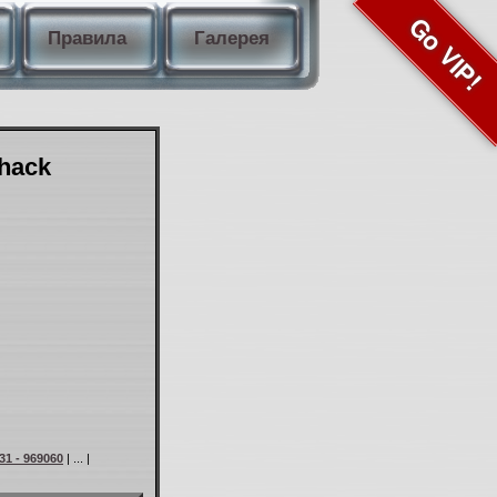
Go VIP!
Правила
Галерея
Shack
31 - 969060
| ... |