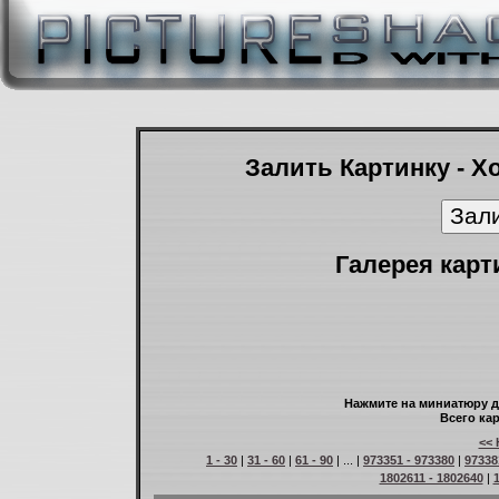
Залить Картинку - Х
Галерея карт
Нажмите на миниатюру д
Всего кар
<< 
1 - 30
|
31 - 60
|
61 - 90
| ... |
973351 - 973380
|
97338
1802611 - 1802640
|