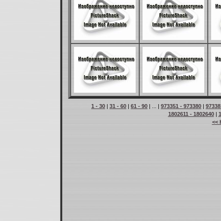
1 - 30
|
31 - 60
|
61 - 90
| ... |
973351 - 973380
|
97338
1802611 - 1802640
|
<< 