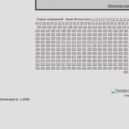
Обратная свя
Галереи изображений - Архив Фотохостинга
1
2
3
4
5
6
7
8
9
10
11
12
13
1
46
47
48
49
50
51
52
53
54
55
56
57
58
59
60
61
62
63
64
65
66
67
68
69
70
102
103
104
105
106
107
108
109
110
111
112
113
114
115
116
117
118
119
1
143
144
145
146
147
148
149
150
151
152
153
154
155
156
157
158
159
160
184
185
186
187
188
189
190
191
192
193
194
195
196
197
198
199
200
201
225
226
227
228
229
230
231
232
233
234
235
236
237
238
239
240
241
242
266
267
268
269
270
271
272
273
274
275
276
277
278
279
280
281
282
283
307
308
309
310
311
312
313
314
315
316
317
318
319
320
321
322
323
324
348
349
350
351
352
353
354
355
356
357
358
359
360
361
362
363
364
365
389
390
391
392
393
394
395
396
397
398
399
400
401
402
403
404
405
406
430
431
432
433
434
435
436
437
438
439
440
441
442
443
444
445
446
447
471
472
473
474
475
476
477
478
479
480
481
482
483
484
485
486
487
488
512
513
514
515
516
517
518
519
520
521
522
523
524
525
526
527
528
529
553
554
555
556
557
558
559
560
561
562
563
564
565
566
567
568
569
570
594
Copy
Generated in: 1.2546