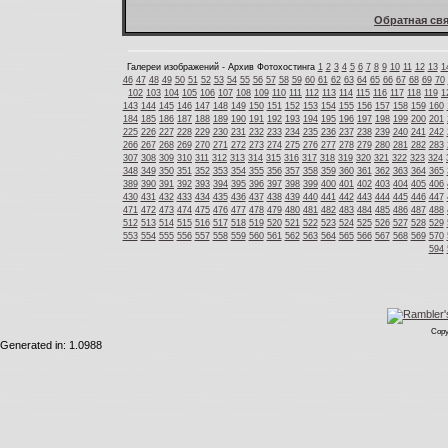
Обратная свя
Галереи изображений - Архив Фотохостинга
1
2
3
4
5
6
7
8
9
10
11
12
13
1
46
47
48
49
50
51
52
53
54
55
56
57
58
59
60
61
62
63
64
65
66
67
68
69
70
102
103
104
105
106
107
108
109
110
111
112
113
114
115
116
117
118
119
1
143
144
145
146
147
148
149
150
151
152
153
154
155
156
157
158
159
160
184
185
186
187
188
189
190
191
192
193
194
195
196
197
198
199
200
201
225
226
227
228
229
230
231
232
233
234
235
236
237
238
239
240
241
242
266
267
268
269
270
271
272
273
274
275
276
277
278
279
280
281
282
283
307
308
309
310
311
312
313
314
315
316
317
318
319
320
321
322
323
324
348
349
350
351
352
353
354
355
356
357
358
359
360
361
362
363
364
365
389
390
391
392
393
394
395
396
397
398
399
400
401
402
403
404
405
406
430
431
432
433
434
435
436
437
438
439
440
441
442
443
444
445
446
447
471
472
473
474
475
476
477
478
479
480
481
482
483
484
485
486
487
488
512
513
514
515
516
517
518
519
520
521
522
523
524
525
526
527
528
529
553
554
555
556
557
558
559
560
561
562
563
564
565
566
567
568
569
570
594
Copy
Generated in: 1.0988