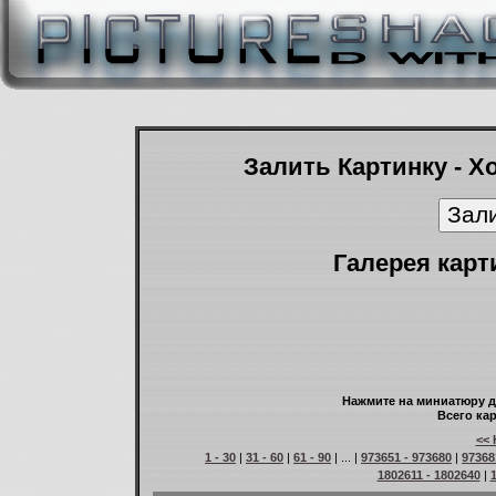
Залить Картинку - Х
Галерея карт
Нажмите на миниатюру д
Всего кар
<< 
1 - 30
|
31 - 60
|
61 - 90
| ... |
973651 - 973680
|
97368
1802611 - 1802640
|