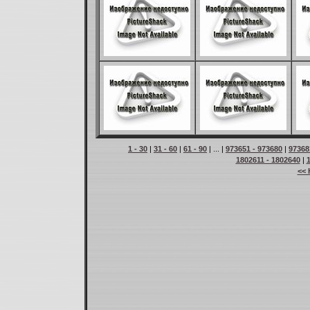
1 - 30
|
31 - 60
|
61 - 90
| ... |
973651 - 973680
|
97368
1802611 - 1802640
|
<< 